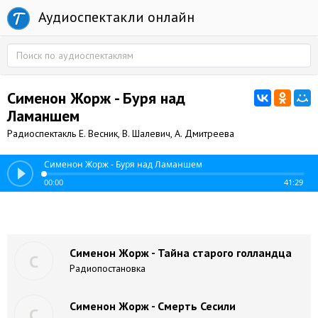
Аудиоспектакли онлайн
Сименон Жорж - Буря над
Ламаншем
Радиоспектакль Е. Весник, В. Шалевич, А. Дмитреева
Сименон Жорж - Буря над Ламаншем
00:00
41:29
Сименон Жорж - Тайна старого голландца
С
Радиопостановка
Сименон Жорж - Смерть Сесили
С