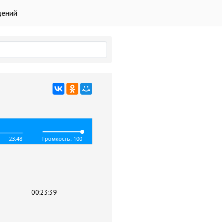
дений
23:48
Громкость: 100
00:23:39