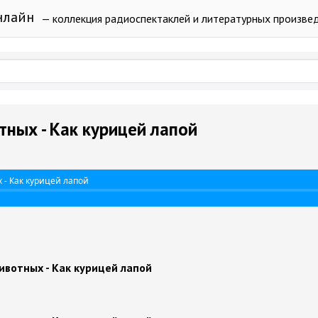
нлайн
— коллекция радиоспектаклей и литературных произве
тных - Как курицей лапой
 - Как курицей лапой
ивотных - Как курицей лапой