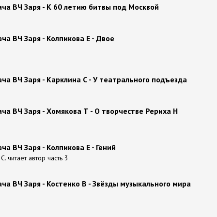
ча ВЧ Заря - К 60 летию битвы под Москвой
а ВЧ Заря - Колпикова Е - Двое
а ВЧ Заря - Карклина С - У театрального подъезда
а ВЧ Заря - Хомякова Т - О творчестве Рериха Н
а ВЧ Заря - Колпикова Е - Гений
. читает автор часть 3
а ВЧ Заря - Костенко В - Звёзды музыкального мира