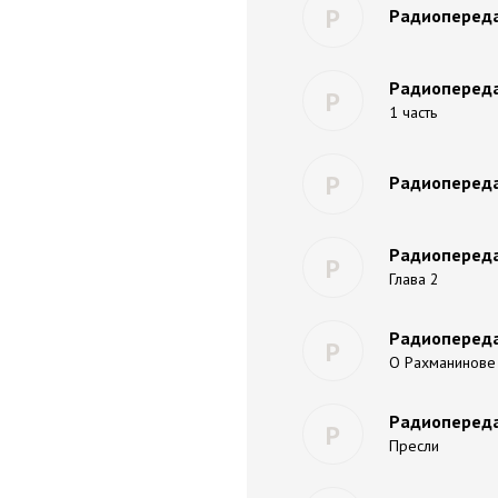
Р
Радиопереда
Радиопередач
Р
1 часть
Р
Радиопередач
Радиопередач
Р
Глава 2
Радиопередач
Р
О Рахманинове С
Радиопередач
Р
Пресли