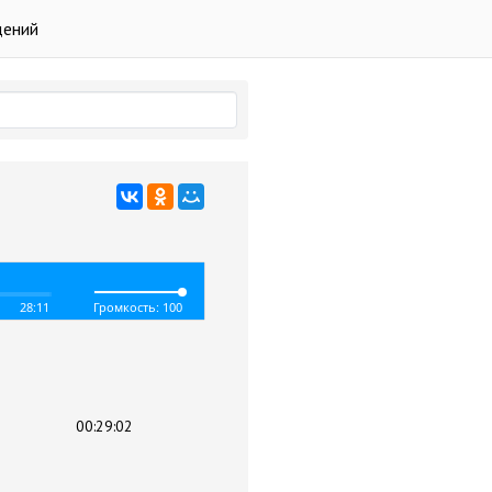
дений
28:11
Громкость: 100
00:29:02