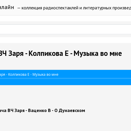
нлайн
— коллекция радиоспектаклей и литературных произве
Ч Заря - Колпикова Е - Музыка во мне
ря - Колпикова Е - Музыка во мне
а ВЧ Заря - Ваценко В - О Дунаевском