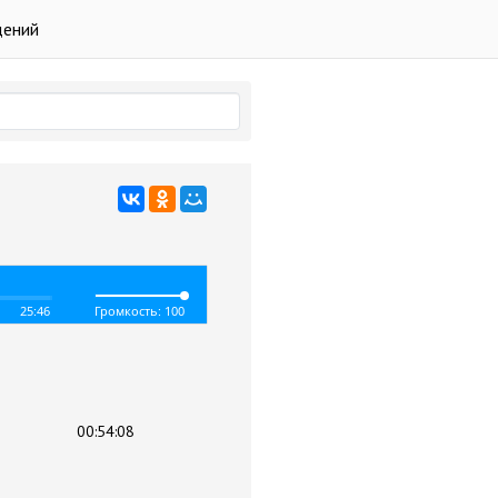
дений
25:46
Громкость: 100
00:54:08