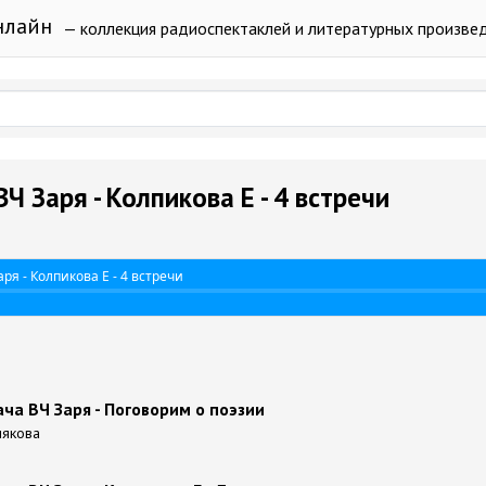
нлайн
— коллекция радиоспектаклей и литературных произве
 Заря - Колпикова Е - 4 встречи
ря - Колпикова Е - 4 встречи
а ВЧ Заря - Поговорим о поэзии
мякова