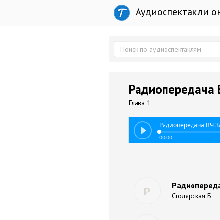
Аудиоспектакли о
Радиопередача В
Глава 1
Радиопередача ВЧ За
00:00
Радиопереда
Р
Столярская Б