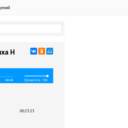
дений
иха Н
44:44
Громкость: 100
00:23:23