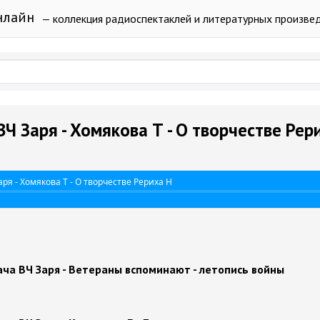
нлайн
— коллекция радиоспектаклей и литературных произве
Ч Заря - Хомякова Т - О творчестве Рер
ря - Хомякова Т - О творчестве Рериха Н
ча ВЧ Заря - Ветераны вспоминают - летопись войны