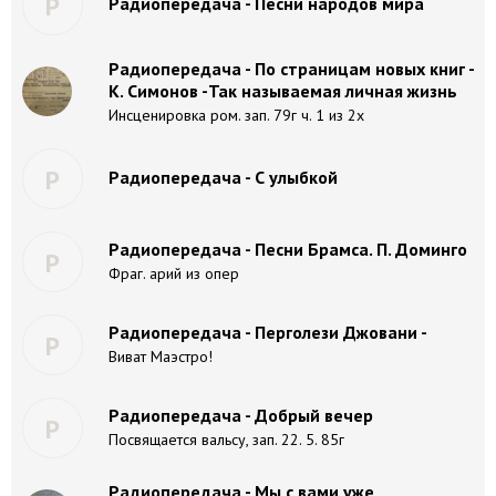
Р
Радиопередача - Песни народов мира
Радиопередача - По страницам новых книг -
К. Симонов -Так называемая личная жизнь
Инсценировка ром. зап. 79г ч. 1 из 2х
Р
Радиопередача - С улыбкой
Радиопередача - Песни Брамса. П. Доминго
Р
Фраг. арий из опер
Радиопередача - Перголези Джовани -
Р
Виват Маэстро!
Радиопередача - Добрый вечер
Р
Посвящается вальсу, зап. 22. 5. 85г
Радиопередача - Мы с вами уже