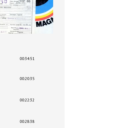
00:34:51
00:20:35
00:22:32
00:28:38