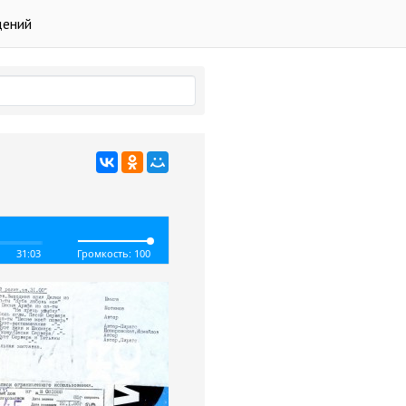
дений
31:03
Громкость: 100