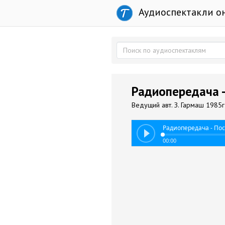
Аудиоспектакли о
Радиопередача -
Ведущий авт. З. Гармаш 1985г
Радиопередача - Пос
00:00