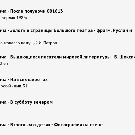
ча - После полуночи 081613
 Берлин 1985г
а - Золотые страницы Большого театра - фрагм. Руслан и
онковалло ведущий И. Петров
ча - Выдающиеся писатели мировой литературы - В. Шексп
0 е г
ча - На всех широтах
рский - вып. 31
ча - В субботу вечером
а - Взрослым о детях - Фотография на стене