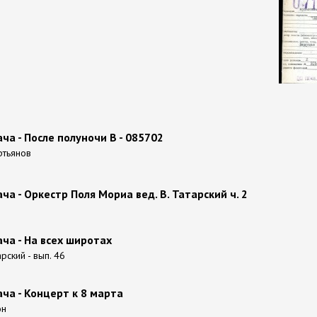
а - После полуночи В - 085702
ртьянов
а - Оркестр Поля Мориа вед. В. Татарский ч. 2
ча - На всех широтах
рский - вып. 46
ча - Концерт к 8 марта
он