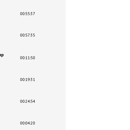
00:55:37
00:57:35
ир
00:11:50
00:19:31
00:24:54
00:04:20