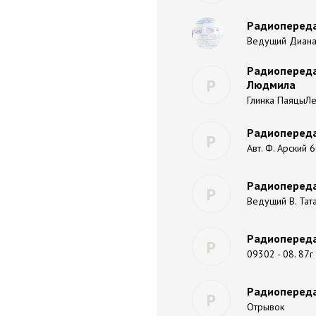
Радиопереда
Ведущий Диана
Радиопередач
Р
Людмила
Глинка ПаяцыЛе
Радиопереда
Р
Авт. Ф. Арский 6
Радиопереда
Р
Ведущий В. Тата
Радиопереда
Р
09302 - 08. 87г
Радиопередач
Р
Отрывок