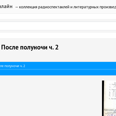
нлайн
— коллекция радиоспектаклей и литературных произве
 После полуночи ч. 2
ле полуночи ч. 2