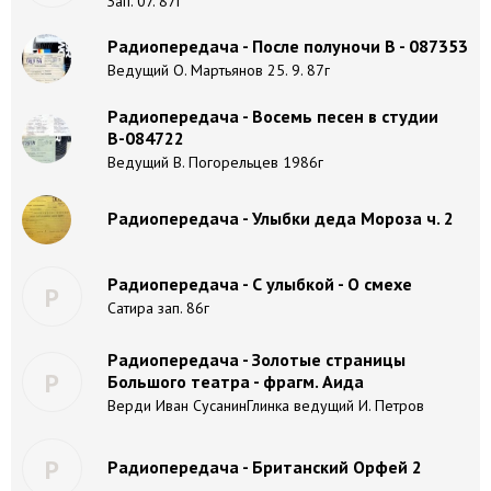
Зап. 07. 87г
Радиопередача - После полуночи В - 087353
Ведущий О. Мартьянов 25. 9. 87г
Радиопередача - Восемь песен в студии
В-084722
Ведущий В. Погорельцев 1986г
Радиопередача - Улыбки деда Мороза ч. 2
Радиопередача - С улыбкой - О смехе
Р
Сатира зап. 86г
Радиопередача - Золотые страницы
Р
Большого театра - фрагм. Аида
Верди Иван СусанинГлинка ведущий И. Петров
Р
Радиопередача - Британский Орфей 2