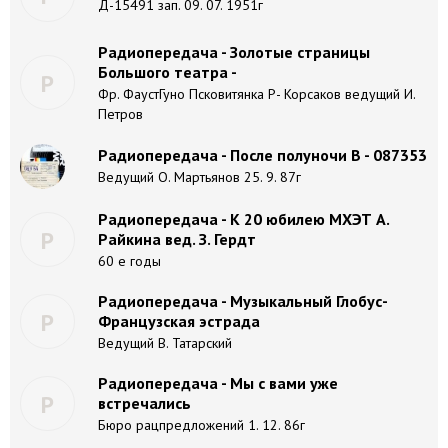
Д-15491 зап. 09. 07. 1951г
Радиопередача - Золотые страницы
Большого театра -
Р
Фр. ФаустГуно Псковитянка Р- Корсаков ведущий И.
Петров
Радиопередача - После полуночи В - 087353
Ведущий О. Мартьянов 25. 9. 87г
Радиопередача - К 20 юбилею МХЭТ А.
Р
Райкина вед. З. Гердт
60 е годы
Радиопередача - Музыкальный Глобус-
Р
Французская эстрада
Ведущий В. Татарский
Радиопередача - Мы с вами уже
Р
встречались
Бюро рацпредложений 1. 12. 86г