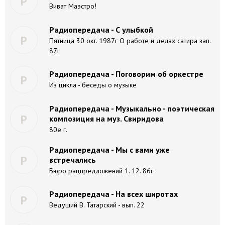
Р
Виват Маэстро!
Радиопередача - С улыбкой
Р
Пятница 30 окт. 1987г О работе и делах сатира зап.
87г
Радиопередача - Поговорим об оркестре
Р
Из цикла - беседы о музыке
Радиопередача - Музыкально - поэтическая
Р
композиция на муз. Свиридова
80е г.
Радиопередача - Мы с вами уже
Р
встречались
Бюро рацпредложений 1. 12. 86г
Радиопередача - На всех широтах
Р
Ведущий В. Татарский - вып. 22