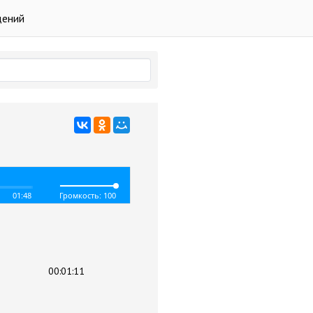
дений
01:48
Громкость: 100
00:01:11