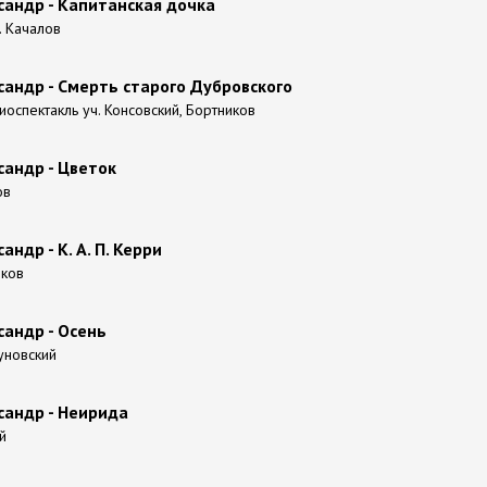
сандр - Капитанская дочка
. Качалов
андр - Смерть старого Дубровского
оспектакль уч. Консовский, Бортников
сандр - Цветок
ов
ндр - К. А. П. Керри
иков
андр - Осень
уновский
сандр - Неирида
й