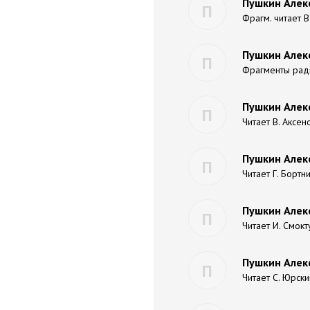
Пушкин Алек
П
Фрагм. читает В
Пушкин Алекс
П
Фрагменты ради
Пушкин Алек
П
Читает В. Аксен
Пушкин Алекса
П
Читает Г. Бортн
Пушкин Алекс
П
Читает И. Смокт
Пушкин Алек
П
Читает С. Юрски