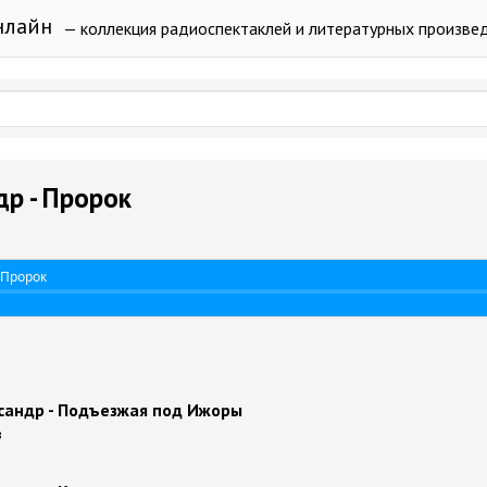
нлайн
— коллекция радиоспектаклей и литературных произве
р - Пророк
 Пророк
сандр - Подъезжая под Ижоры
в