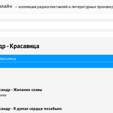
нлайн
— коллекция радиоспектаклей и литературных произве
р - Красавица
 Красавица
сандр - Желание славы
влев
андр - Я думал сердце позабыло