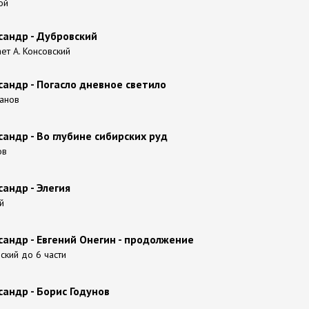
ой
андр - Дубровский
ает А. Консовский
андр - Погасло дневное светило
банов
андр - Во глубине сибирских руд
ов
андр - Элегия
й
андр - Евгений Онегин - продолжение
ский до 6 части
андр - Борис Годунов