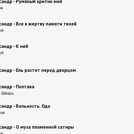
андр - Румяный критик мой
ов
андр - Все в жертву памяти твоей
ой
андр - К ней
ой
сандр - Ель растет перед дворцом
сандр - Полтава
А. Шварц
андр - Вольность. Ода
гов
андр - О муза пламенной сатиры
ов