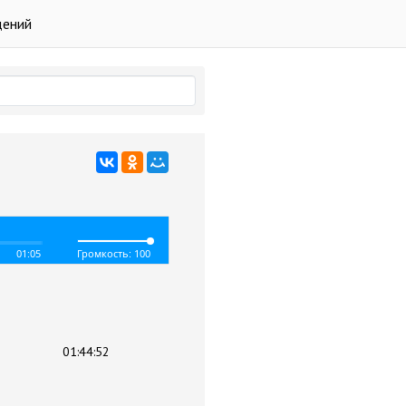
дений
01:05
Громкость: 100
01:44:52