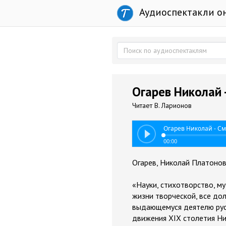
Аудиоспектакли о
Огарев Николай 
Читает В. Ларионов
Огарев Николай - См
00:00
Огарев, Николай Платонов
«Науки, стихотворство, му
жизни творческой, все дол
выдающемуся деятелю рус
движения XIX столетия Ни