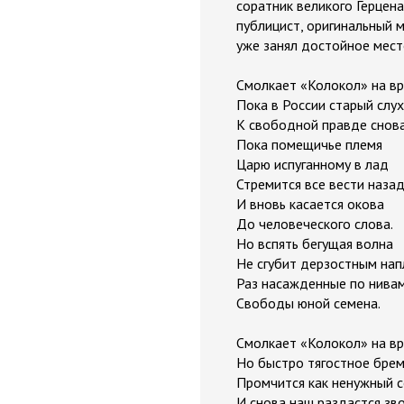
соратник великого Герцен
публицист, оригинальный м
уже занял достойное место
Смолкает «Колокол» на вр
Пока в России старый слух
К свободной правде снова
Пока помещичье племя
Царю испуганному в лад
Стремится все вести назад
И вновь касается окова
До человеческого слова.
Но вспять бегущая волна
Не сгубит дерзостным на
Раз насажденные по нива
Свободы юной семена.
Смолкает «Колокол» на вр
Но быстро тягостное бре
Промчится как ненужный 
И снова наш раздастся зво