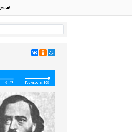
дений
01:17
Громкость: 100