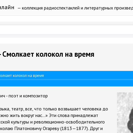
нлайн
— коллекция радиоспектаклей и литературных произве
- Смолкает колокол на время
олкает колокол на время
ич - поэт и композитор
зыка, театр, все, что только возвышает человека до
жно жить вокруг нас...» Эти слова принадлежат
ской культуры и революционно-освободительного
колаю Платоновичу Огареву (1813—1877). Друг и