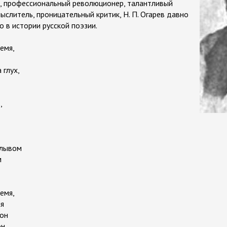
а, профессиональный революционер, талантливый
ыслитель, проницательный критик, Н. П. Огарев давно
 в истории русской поэзии.
емя,
 глух,
,
плывом
м
емя,
мя
сон
н,