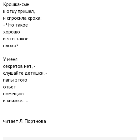
Крошка-сын
к отцу пришел,
и спросила кроха:
- Что такое
хорошо
и что такое
плохо?
У меня
секретов нет, -
слушайте детишки, -
папы этого
ответ
помещаю
в книжке.....
читает Л. Портнова