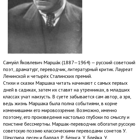
Самуи́л Я́ковлевич Марша́к (1887—1964) — русский советский
поэт, драматург, переводчик, литературный критик. Лауреат
Ленинской и четырёх Сталинских премий.
Стихи и сказки Маршака читать начинают с самых первых
дней в садиках, затем их ставят на утренниках, в младших
классах учат наизусть. В суете забывается сам автор, а зря,
ведь жизнь Маршака была полна событиями, в корне
изменившими его мировоззрение. Возможно, именно
поэтому, его произведения настолько глубоки по смыслу и
поистине бессмертны. Маршак-переводчик обогатил русскую
советскую поэзию классическими переводами сонетов У.
Шекспира, песен и баллад Р. Бёрнса, У. Блейка, У.