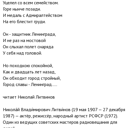
Уцелел со всем семейством.
Горе нынче позади.
И медаль с Адмиралтейством
На его блестит груди.
Он - защитник Ленинграда,
И не раз на мостовой
Он слыхал полет снаряда
У себя над головой.
Но походкою спокойной,
Как и двадцать лет назад,
Он обходит город стройный,
Город славы - Ленинград.....
читает Николай Литвинов
Никола́й Влади́мирович Литви́нов (19 мая 1907 — 27 декабря
1987) — актёр, режиссёр, народный артист РСФСР (1972).
Один из ведущих советских мастеров радиовещания для