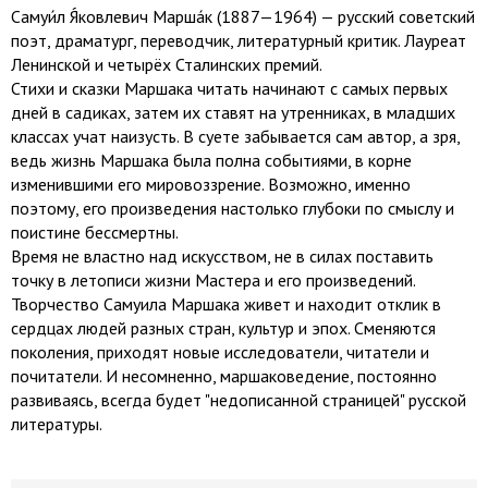
Самуи́л Я́ковлевич Марша́к (1887—1964) — русский советский
поэт, драматург, переводчик, литературный критик. Лауреат
Ленинской и четырёх Сталинских премий.
Стихи и сказки Маршака читать начинают с самых первых
дней в садиках, затем их ставят на утренниках, в младших
классах учат наизусть. В суете забывается сам автор, а зря,
ведь жизнь Маршака была полна событиями, в корне
изменившими его мировоззрение. Возможно, именно
поэтому, его произведения настолько глубоки по смыслу и
поистине бессмертны.
Время не властно над искусством, не в силах поставить
точку в летописи жизни Мастера и его произведений.
Творчество Самуила Маршака живет и находит отклик в
сердцах людей разных стран, культур и эпох. Сменяются
поколения, приходят новые исследователи, читатели и
почитатели. И несомненно, маршако­ведение, постоянно
развиваясь, всегда будет "недописанной страницей" русской
литературы.