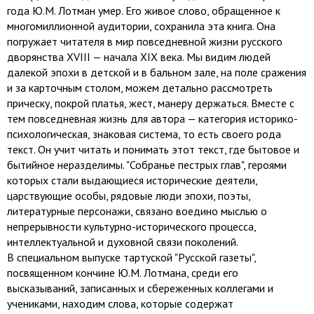
года Ю.М. Лотман умер. Его живое слово, обращенное к
многомиллионной аудитории, сохранила эта книга. Она
погружает читателя в мир повседневной жизни русского
дворянства XVIII — начала XIX века. Мы видим людей
далекой эпохи в детской и в бальном зале, на поле сражения
и за карточным столом, можем детально рассмотреть
прическу, покрой платья, жест, манеру держаться. Вместе с
тем повседневная жизнь для автора — категория историко-
психологическая, знаковая система, то есть своего рода
текст. Он учит читать и понимать этот текст, где бытовое и
бытийное неразделимы. "Собранье пестрых глав", героями
которых стали выдающиеся исторические деятели,
царствующие особы, рядовые люди эпохи, поэты,
литературные персонажи, связано воедино мыслью о
непрерывности культурно-исторического процесса,
интеллектуальной и духовной связи поколений.
В специальном выпуске тартуской "Русской газеты",
посвященном кончине Ю.М. Лотмана, среди его
высказываний, записанных и сбереженных коллегами и
учениками, находим слова, которые содержат