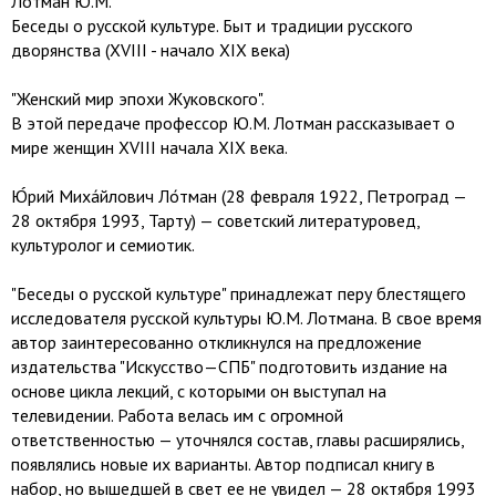
Лотман Ю.М.
Беседы о русской культуре. Быт и традиции русского
дворянства (XVIII - начало XIX века)
"Женский мир эпохи Жуковского".
В этой передаче профессор Ю.М. Лотман рассказывает о
мире женщин XVIII начала XIX века.
Ю́рий Миха́йлович Ло́тман (28 февраля 1922, Петроград —
28 октября 1993, Тарту) — советский литературовед,
культуролог и семиотик.
"Беседы о русской культуре" принадлежат перу блестящего
исследователя русской культуры Ю.М. Лотмана. В свое время
автор заинтересованно откликнулся на предложение
издательства "Искусство—СПБ" подготовить издание на
основе цикла лекций, с которыми он выступал на
телевидении. Работа велась им с огромной
ответственностью — уточнялся состав, главы расширялись,
появлялись новые их варианты. Автор подписал книгу в
набор, но вышедшей в свет ее не увидел — 28 октября 1993