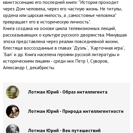
квинтэссенцию его последней книги: "История проходит
через Дом человека, через его частную жизнь. Не титулы,
ордена или царская милость, а „самостоянье человека"
превращает его в историческую личность".
Книга создана на основе цикла телевизионных лекций,
рассказывающих о культуре русского дворянства. Минувшая
эпоха представлена через реалии повседневной жизни,
блестяще воссозданные в главах `Дуэль`, `Карточная игра`,
`Бал` и др. Книга населена героями русской литературы и
историческими лицами - среди них Петр I, Суворов,
Александр I, декабристы.
Лотман Юрий - Образ интеллигента
Лотман Юрий - Природа интеллигентности
Лотман Юрий - Век путешествий