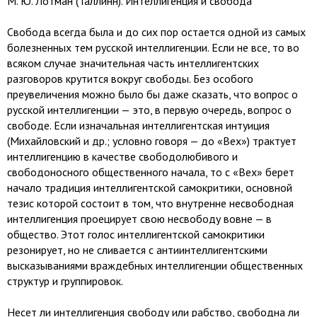
М. Ю. Лотман (Таллинн). Интеллигенция и свобода
Свобода всегда была и до сих пор остается одной из самых
болезненных тем русской интеллигенции. Если не все, то во
всяком случае значительная часть интеллигентских
разговоров крутится вокруг свободы. Без особого
преувеличения можно было бы даже сказать, что вопрос о
русской интеллигенции — это, в первую очередь, вопрос о
свободе. Если изначальная интеллигентская интуиция
(Михайловский и др.; условно говоря — до «Вех») трактует
интеллигенцию в качестве свободолюбивого и
свободоносного общественного начала, то с «Вех» берет
начало традиция интеллигентской самокритики, основной
тезис которой состоит в том, что внутренне несвободная
интеллигенция проецирует свою несвободу вовне — в
общество. Этот голос интеллигентской самокритики
резонирует, но не сливается с антиинтеллигентскими
высказываниями враждебных интеллигенции общественных
структур и группировок.
Несет ли интеллигенция свободу или рабство, свободна ли