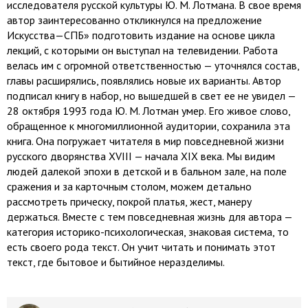
исследователя русской культуры Ю. М. Лотмана. В свое время
автор заинтересованно откликнулся на предложение
Искусст­ва—СПБ» подготовить издание на основе цикла
лекций, с которыми он выступал на телевиде­нии. Работа
велась им с огромной ответственностью — уточнялся состав,
главы расширялись, появлялись новые их варианты. Автор
подписал книгу в набор, но вышедшей в свет ее не увидел —
28 октября 1993 года Ю. М. Лотман умер. Его живое слово,
обращенное к многомиллионной аудитории, сохранила эта
книга. Она погружает читателя в мир повседневной жизни
русского дворянства XVIII — начала XIX века. Мы видим
людей далекой эпохи в детской и в бальном зале, на поле
сражения и за карточным столом, можем детально
рассмотреть прическу, покрой платья, жест, манеру
держаться. Вместе с тем повседневная жизнь для автора —
категория историко-психологическая, знаковая система, то
есть своего рода текст. Он учит читать и понимать этот
текст, где бытовое и бытийное неразделимы.