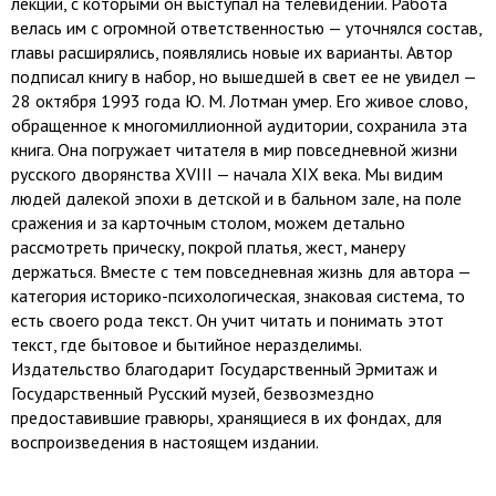
лекций, с которыми он выступал на телевиде­нии. Работа
велась им с огромной ответственностью — уточнялся состав,
главы расширялись, появлялись новые их варианты. Автор
подписал книгу в набор, но вышедшей в свет ее не увидел —
28 октября 1993 года Ю. М. Лотман умер. Его живое слово,
обращенное к многомиллионной аудитории, сохранила эта
книга. Она погружает читателя в мир повседневной жизни
русского дворянства XVIII — начала XIX века. Мы видим
людей далекой эпохи в детской и в бальном зале, на поле
сражения и за карточным столом, можем детально
рассмотреть прическу, покрой платья, жест, манеру
держаться. Вместе с тем повседневная жизнь для автора —
категория историко-психологическая, знаковая система, то
есть своего рода текст. Он учит читать и понимать этот
текст, где бытовое и бытийное неразделимы.
Издательство благодарит Государственный Эрмитаж и
Государственный Русский музей, безвозмездно
предоставившие гравюры, хранящиеся в их фондах, для
воспроизведения в настоящем издании.