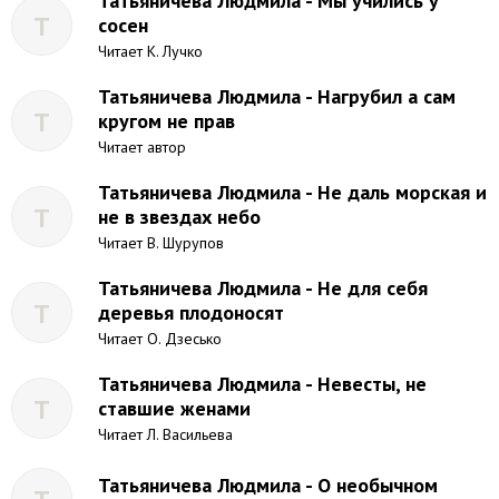
Татьяничева Людмила - Мы учились у
Т
сосен
Читает К. Лучко
Татьяничева Людмила - Нагрубил а сам
Т
кругом не прав
Читает автор
Татьяничева Людмила - Не даль морская и
Т
не в звездах небо
Читает В. Шурупов
Татьяничева Людмила - Не для себя
Т
деревья плодоносят
Читает О. Дзесько
Татьяничева Людмила - Невесты, не
Т
ставшие женами
Читает Л. Васильева
Татьяничева Людмила - О необычном