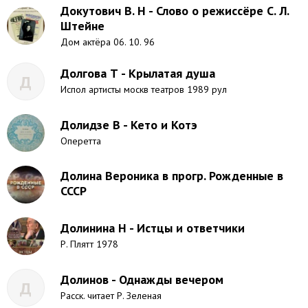
Докутович В. Н - Слово о режиссёре С. Л.
Штейне
Дом актёра 06. 10. 96
Долгова Т - Крылатая душа
Д
Испол артисты москв театров 1989 рул
Долидзе В - Кето и Котэ
Оперетта
Долина Вероника в прогр. Рожденные в
СССР
Долинина Н - Истцы и ответчики
Р. Плятт 1978
Долинов - Однажды вечером
Д
Расск. читает Р. Зеленая