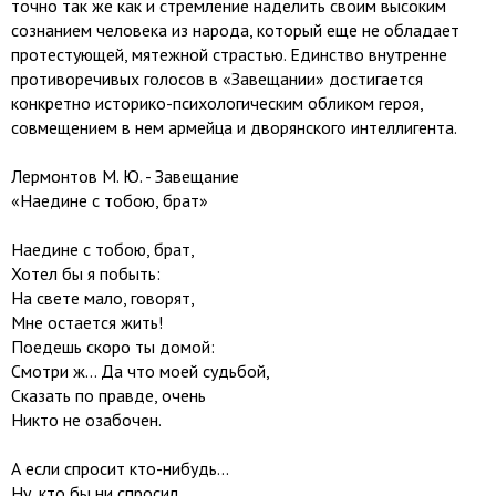
точно так же как и стремление наделить своим высоким
сознанием человека из народа, который еще не обладает
протестующей, мятежной страстью. Единство внутренне
противоречивых голосов в «Завещании» достигается
конкретно историко-психологическим обликом героя,
совмещением в нем армейца и дворянского интеллигента.
Лермонтов М. Ю. - Завещание
«Наедине с тобою, брат»
Наедине с тобою, брат,
Хотел бы я побыть:
На свете мало, говорят,
Мне остается жить!
Поедешь скоро ты домой:
Смотри ж... Да что моей судьбой,
Сказать по правде, очень
Никто не озабочен.
А если спросит кто-нибудь...
Ну, кто бы ни спросил,