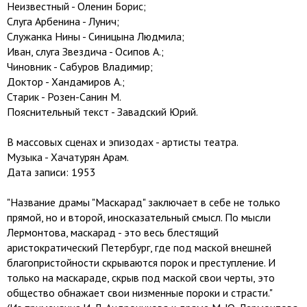
Неизвестный - Оленин Борис;
Слуга Арбенина - Лунич;
Служанка Нины - Синицына Людмила;
Иван, слуга Звездича - Осипов А.;
Чиновник - Сабуров Владимир;
Доктор - Хандамиров А.;
Старик - Розен-Санин М.
Пояснительный текст - Завадский Юрий.
В массовых сценах и эпизодах - артисты театра.
Музыка - Хачатурян Арам.
Дата записи: 1953
"Название драмы "Маскарад" заключает в себе не только
прямой, но и второй, иносказательный смысл. По мысли
Лермонтова, маскарад - это весь блестящий
аристократический Петербург, где под маской внешней
благопристойности скрываются порок и преступление. И
только на маскараде, скрыв под маской свои черты, это
общество обнажает свои низменные пороки и страсти."