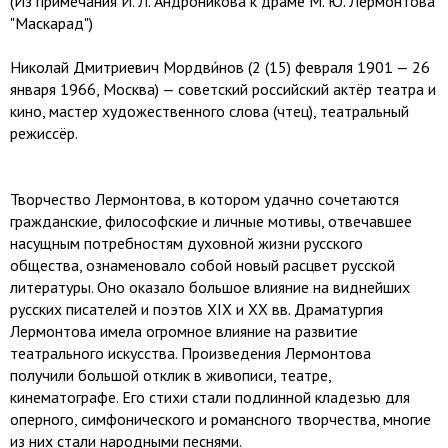
(Из примечания И. Л. Андроникова к драме М. Ю. Лермонтова
"Маскарад")
Николай Дмитриевич Мордви́нов (2 (15) февраля 1901 — 26
января 1966, Москва) — советский российский актёр театра и
кино, мастер художественного слова (чтец), театральный
режиссёр.
Творчество Лермонтова, в котором удачно сочетаются
гражданские, философские и личные мотивы, отвечавшее
насущным потребностям духовной жизни русского
общества, ознаменовало собой новый расцвет русской
литературы. Оно оказало большое влияние на виднейших
русских писателей и поэтов XIX и XX вв. Драматургия
Лермонтова имела огромное влияние на развитие
театрального искусства. Произведения Лермонтова
получили большой отклик в живописи, театре,
кинематографе. Его стихи стали подлинной кладезью для
оперного, симфонического и романсного творчества, многие
из них стали народными песнями.