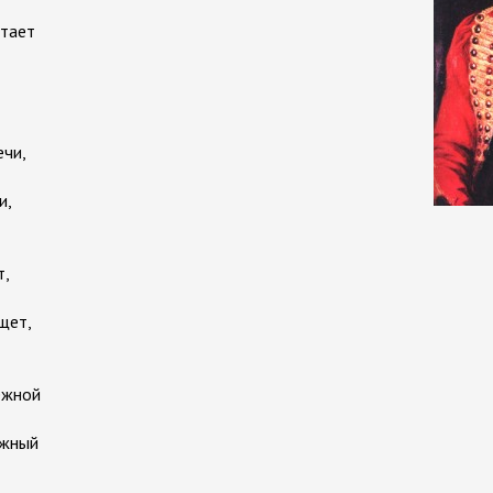
стает
ечи,
и,
т,
щет,
ежной
ежный