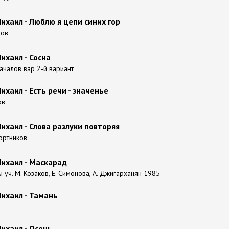
хаил - Люблю я цепи синих гор
гов
ихаил - Сосна
 Качалов вар 2-й вариант
хаил - Есть речи - значенье
ов
хаил - Слова разлуки повторяя
Бортников
ихаил - Маскарад
уч. М. Козаков, Е. Симонова, А. Джигарханян 1985
ихаил - Тамань
ихаил - Осень