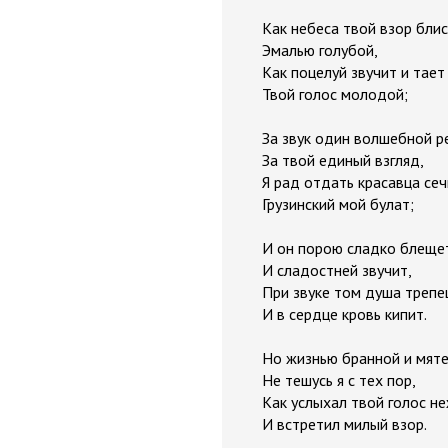
Как небеса твой взор бли
Эмалью голубой,
Как поцелуй звучит и тает
Твой голос молодой;
За звук один волшебной р
За твой единый взгляд,
Я рад отдать красавца сеч
Грузинский мой булат;
И он порою сладко блеще
И сладостней звучит,
При звуке том душа трепе
И в сердце кровь кипит.
Но жизнью бранной и мят
Не тешусь я с тех пор,
Как услыхал твой голос н
И встретил милый взор.