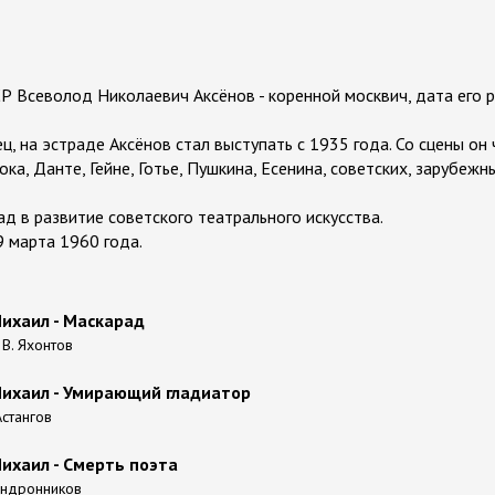
 Всеволод Николаевич Аксёнов - коренной москвич, дата его р
, на эстраде Аксёнов стал выступать с 1935 года. Со сцены он
ока, Данте, Гейне, Готье, Пушкина, Есенина, советских, зарубеж
д в развитие советского театрального искусства.
9 марта 1960 года.
ихаил - Маскарад
 В. Яхонтов
ихаил - Умирающий гладиатор
Астангов
ихаил - Смерть поэта
 Андронников