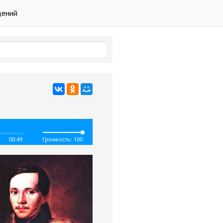
дений
00:49
Громкость: 100