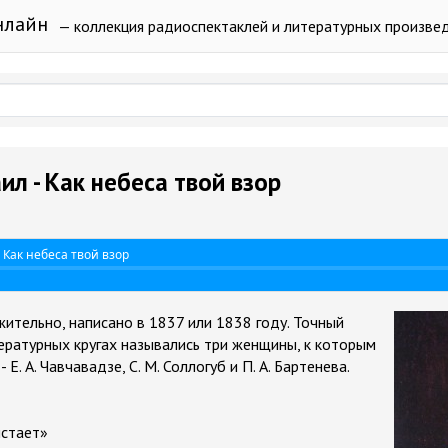
нлайн
— коллекция радиоспектаклей и литературных произве
л - Как небеса твой взор
Как небеса твой взор
ительно, написано в 1837 или 1838 году. Точный
тературных кругах назывались три женщины, к которым
Е. А. Чавчавадзе, С. М. Соллогуб и П. А. Бартенева.
истает»