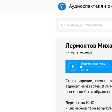
Аудиоспектакли о
Лермонтов Михаи
Читает В. Аксенов
Лермонтов Михаил - 
00:00
Стихотворение, предполож
адресат неизвестен. В ли
оно могло быть обращено - 
Лермонтов М. Ю.
«Как небеса твой взор бл