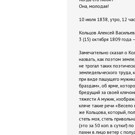
Она, молодая!
10 июля 1838, утро, 12 ча
Кольцов Алексей Васильев
3 (15) октября 1809 года 
Замечательно сказал о Ко
назвать, как поэтом земле
не трогал таких поэтичес
земледельческого труда, 
при виде пашущего мужика
браздам», об ярме, которо
бредущий за своей клячонк
тяжести А мужик, изображ
кляче такие речи «Весело н
же Кольцова, который, пол
степь моя, степь привольн
(это за 50 коп. в сутки!) 
пахни в лицо ветер с полу