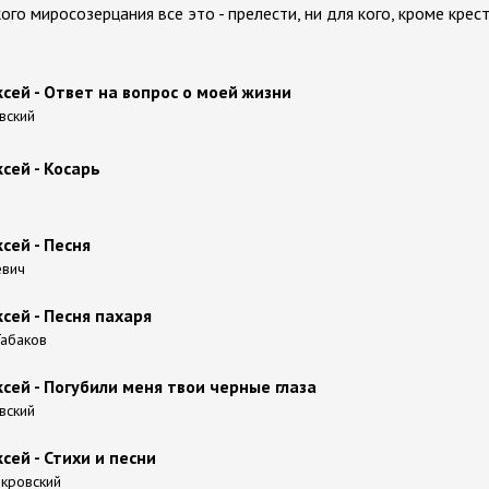
кого миросозерцания все это - прелести, ни для кого, кроме крес
сей - Ответ на вопрос о моей жизни
вский
сей - Косарь
сей - Песня
евич
сей - Песня пахаря
 Табаков
сей - Погубили меня твои черные глаза
вский
сей - Стихи и песни
окровский