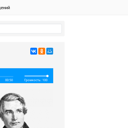
дений
00:50
Громкость: 100