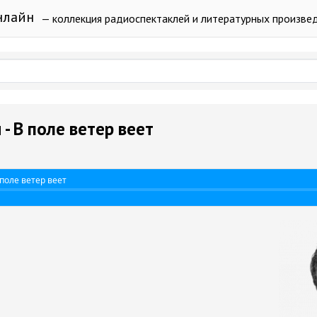
нлайн
— коллекция радиоспектаклей и литературных произве
- В поле ветер веет
 поле ветер веет