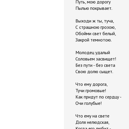
Путь, мою дорогу
Пылью покрывает.
Выходи ж ты, туча,
С страшною грозою,
Обойми свет белый,
Закрой темнотою.
Молодец удалый
Соловьем засвищет!
Без пути - без света
Свою долю сыщет.
Что ему дорога,
Тучи громовые!
Как придут по сердцу -
Очи голубые!
Что ему на свете
Доля нелюдская,
Когда его любит -