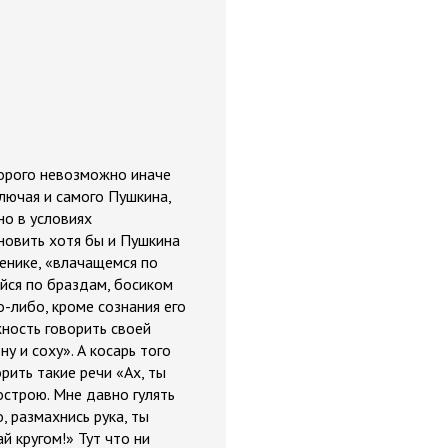
торого невозможно иначе
ключая и самого Пушкина,
но в условиях
новить хотя бы и Пушкина
женике, «влачащемся по
щийся по браздам, босиком
о-либо, кроме сознания его
ность говорить своей
ну и соху». А косарь того
рить такие речи «Ах, ты
вострою. Мне давно гулять
о, размахнись рука, ты
й кругом!» Тут что ни