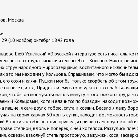
сов, Москва
ич
– 29 (10 ноября) октября 1842 года
льцове Глеб Успенский «В русской литературе есть писатель, ко
дельческого труда - исключительно. Это - Кольцов. Никто, не ис
ких струн народного миросозерцания, воспитанного исключитель
как это мы находим у Кольцова. Спрашиваем, что могло бы вдох
, его сохи и клячи Пушкин мог бы только скорбеть об этом тру
е он несет, и т.д. Придет ли ему в голову, что этот раб, влача
ой, чтобы он мог чувствовать в минуту этого тяжкого труда чт
аемый Кольцовым, хотя и влачится по браздам, находит возмож
а пашне, я сам-друг с тобою, слуга и хозяин. Весело я лажу боро
учая на своих харчах 50 коп. в сутки, находит возможность гово
ая! В гости я к тебе не один пришел, я пришел сам-друг с косой 
по траве степной, вдоль и поперек, с ней хотелося. Раззудись плеч
дня, освежи, взволнуй степь просторную, зажужжи, коса, засверка