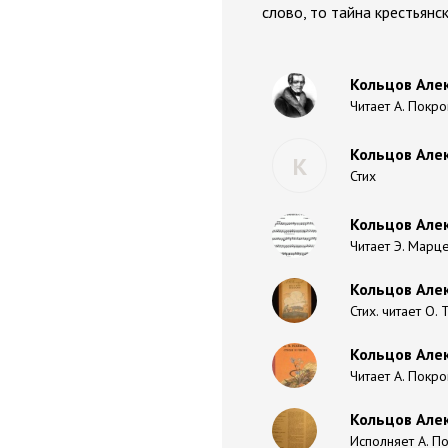
слово, то тайна крестьянс
Кольцов Алек
Читает А. Покро
Кольцов Алек
К
Стих
Кольцов Алек
Читает Э. Марц
Кольцов Алек
Стих. читает О.
Кольцов Алек
Читает А. Покро
Кольцов Алек
Исполняет А. П