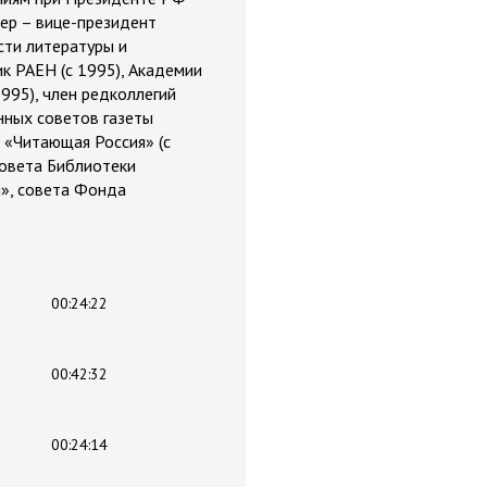
дер – вице-президент
сти литературы и
ик РАЕН (с 1995), Академии
1995), член редколлегий
нных советов газеты
, «Читающая Россия» (с
совета Библиотеки
я», совета Фонда
00:24:22
00:42:32
00:24:14