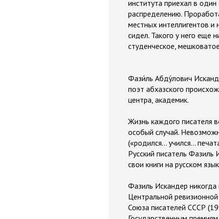
института приехал в один
распределению. Проработа
местных интеллигентов и
сидел. Такого у него еще н
студенческое, мешковатое......
Фази́ль Абду́лович Исканд
поэт абхазского происхож
центра, академик.
Жизнь каждого писателя во
особый случай. Невозмож
(«родился... учился... печ
Русский писатель Фазиль 
свои книги на русском язы
Фазиль Искандер никогда н
Центральной ревизионной
Союза писателей СССР (19
Государственным премиям 