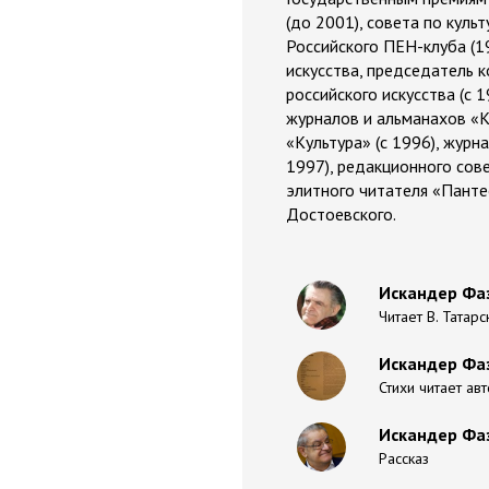
(до 2001), совета по куль
Российского ПЕН-клуба (1
искусства, председатель к
российского искусства (с 
журналов и альманахов «К
«Культура» (с 1996), журн
1997), редакционного сов
элитного читателя «Панте
Достоевского.
Искандер Фаз
Читает В. Татарс
Искандер Фаз
Стихи читает ав
Искандер Фаз
Рассказ