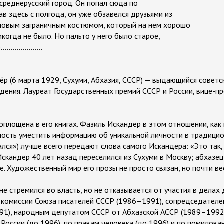
 среднерусский город. Он попал сюда по
в здесь с полгода, он уже обзавелся друзьями из
 новым заграничным костюмом, который на нем хорошо
икогда не было. Но пальто у него было старое,
...............
е́р (6 марта 1929, Сухуми, Абхазия, СССР) — выдающийся советс
дения. Лауреат Государственных премий СССР и России, вице-п
площена в его книгах. Фазиль Искандер в этом отношении, как и
ность уместить информацию об уникальной личности в традици
атался») лучше всего передают слова самого Искандера: «Это так,
Искандер 40 лет назад переселился из Сухуми в Москву; абхазе
ке. Художественный мир его прозы не просто связан, но почти ве
е стремился во власть, но не отказывается от участия в делах
 комиссии Союза писателей СССР (1986–1991), сопредседателе
91), народным депутатом СССР от Абхазской АССР (1989–1992)
России (до 1996), по правам человека (до 1996) и по помилов