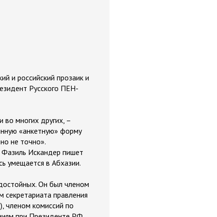
кий и российский прозаик и
резидент Русского ПЕН-
 во многих других, –
онную «анкетную» форму
 но не точно».
ц Фазиль Искандер пишет
сь умещается в Абхазии.
 достойных. Он был членом
м секретариата правления
, членом комиссий по
аниям при Президенте РФ