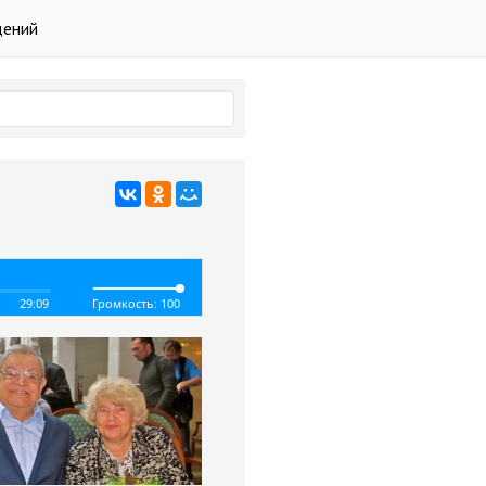
дений
29:09
Громкость: 100