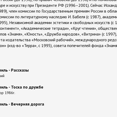
туре и искусству при Президенте РФ (1996–2001). Сейчас Искан
989), член комиссии по Государственным премиям России в обла
омиссии по литературному наследию И. Бабеля (с 1987), академ
1995), Независимой академии эстетики и свободных искусств (с 
онтинент», «Академические тетради», «Круг чтения», обществе
алов «Знамя», «Юность», «Дружба народов», «Витрина» (с 1997)
ета издательства «Московский рабочий», международного ред
он» (изд-во «Терра», с 1995), совета попечителей фонда «Знам
иль - Рассказы
кий
иль - Тоска по дружбе
тор 1986г.
иль - Вечерняя дорога