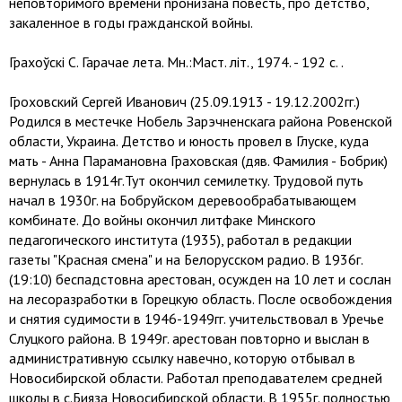
неповторимого времени npонизана повесть, про детство,
закаленное в годы гражданской войны.
Грахоўскі С. Гарачае лета. Мн.:Маст. літ., 1974. - 192 с. .
Гроховский Сергей Иванович (25.09.1913 - 19.12.2002гг.)
Родился в местечке Нобель Зарэчненскага района Ровенской
области, Украина. Детство и юность провел в Глуске, куда
мать - Анна Парамановна Граховская (дяв. Фамилия - Бобрик)
вернулась в 1914г.Тут окончил семилетку. Трудовой путь
начал в 1930г. на Бобруйском деревообрабатывающем
комбинате. До войны окончил литфаке Минского
педагогического института (1935), работал в редакции
газеты "Красная смена" и на Белорусском радио. В 1936г.
(19:10) беспадстовна арестован, осужден на 10 лет и сослан
на лесоразработки в Горецкую область. После освобождения
и снятия судимости в 1946-1949гг. учительствовал в Уречье
Слуцкого района. В 1949г. арестован повторно и выслан в
административную ссылку навечно, которую отбывал в
Новосибирской области. Работал преподавателем средней
школы в с.Бияза Новосибирской области. В 1955г. полностью