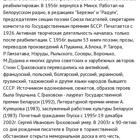
реабилитирован. В 1956г. вернулся в Минск. Работал на
Белорусском радио, в редакциях "Березки" и "Радуги",
председателем секции поэзии Союза писателей, секретарем
комитета по Государственным премиям БССР. Печатается с
1926. Активная творческая деятельность началась только
после реабилитации. С 1956г. вышли 53 книги поэзии, прозы,
переводов произведений А.Пушкина, А.Блока, Р.Тагора,
Р.Гамзатава, Нэруды, Рыльского, Сосюры, Воронько,
М.Дудина и многих других советских и зарубежных авторов.
Стихи С.Граховскага переводились на английский,
французский, польский, болгарский, русский, украинский,
грузинский, таджикский и другие языки народов бывшего
СССР. Источником вдохновения, сюжетов, образов героев
была Глушчына. С.Граховски - лауреат Государственной
премии Беларуси (1992), Литературной премии имени А.
Кулешова (1983), заслуженный работник культуры Беларуси
(1983). Почетный гражданин Глуска с 1995г.19 декабря
2002г. Сергей Иванович Гроховский умер. В 2003г. к 90-летию
со дня рождения писателя в Глуске в торжественной
обстановке открыта мемориальная доска в его честь,