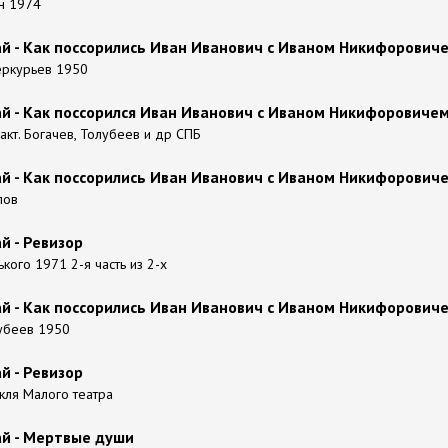
ин 1974
ай - Как поссорились Иван Иванович с Иваном Никифорович
еркурьев 1950
ай - Как поссорился Иван Иванович с Иваном Никифоровиче
акт. Богачев, Толубеев и др СПБ
ай - Как поссорились Иван Иванович с Иваном Никифорович
лов
й - Ревизор
ького 1971 2-я часть из 2-х
ай - Как поссорились Иван Иванович с Иваном Никифорович
убеев 1950
й - Ревизор
кля Малого театра
ай - Мертвые души