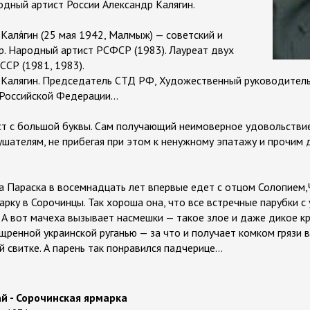
одный артист России Александр Калягин.
 Каля́гин (25 мая 1942, Малмыж) — советский и
ёр. Народный артист РСФСР (1983). Лауреат двух
ССР (1981, 1983).
 Калягин. Председатель СТД РФ, Художественный руководитель
Российской Федерации...
ст с большой буквы. Сам получающий неимоверное удовольствие
ушателям, не прибегая при этом к ненужному эпатажу и прочим
 Параска в восемнадцать лет впервые едет с отцом Солопием
арку в Сорочинцы. Так хороша она, что все встречные парубки 
 А вот мачеха вызывает насмешки — такое злое и даже дикое кр
ренной украинской руганью — за что и получает комком грязи в
й свитке. А парень так понравился падчерице...
ай - Сорочинская ярмарка