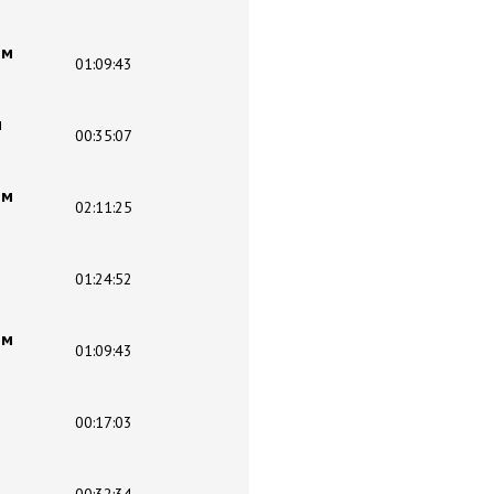
ем
01:09:43
м
00:35:07
ем
02:11:25
01:24:52
ем
01:09:43
00:17:03