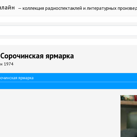
нлайн
— коллекция радиоспектаклей и литературных произве
- Сорочинская ярмарка
ин 1974
рочинская ярмарка