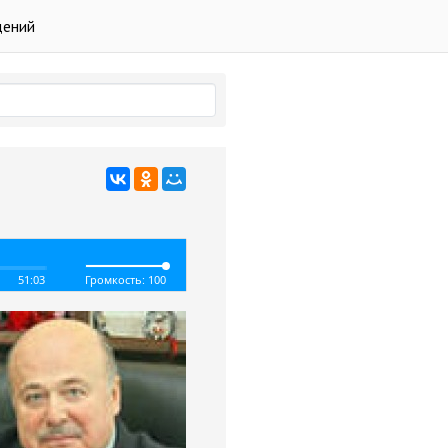
дений
51:03
Громкость: 100