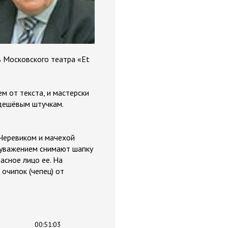
 Московского театра «Et
м от текста, и мастерски
 дешёвым штучкам.
,Черевиком и мачехой
с уважением снимают шапку
асное лицо ее. На
 очипок (чепец) от
00:51:03