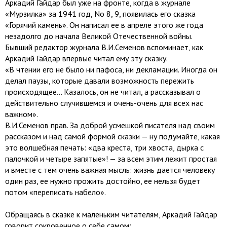
Аркадий Гайдар был уже на фронте, когда в журнале
«Мурзилка» за 1941 год, No 8, 9, появилась его сказка
«Горячий камень». Он написал ее в апреле этого же года
незадолго до начала Великой Отечественной войны.
Бывший редактор журнала В.И.Семенов вспоминает, как
Аркадий Гайдар впервые читал ему эту сказку.
«В чтении его не было ни пафоса, ни декламации. Иногда он
делал паузы, которые давали возможность пережить
происходящее... Казалось, он не читал, а рассказывал о
действительно случившемся и очень-очень для всех нас
важном».
В.И.Семенов прав. За доброй усмешкой писателя над своим
рассказом и над самой формой сказки — ну подумайте, какая
это волшебная печать: «два креста, три хвоста, дырка с
палочкой и четыре запятые»! — за всем этим лежит простая
и вместе с тем очень важная мысль: жизнь дается человеку
один раз, ее нужно прожить достойно, ее нельзя будет
потом «переписать набело».
Обращаясь в сказке к маленьким читателям, Аркадий Гайдар
говорит сокровенное о себе самом: