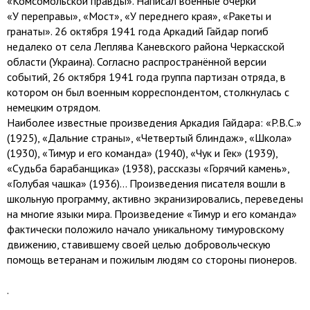
«Комсомольской правды». Написал военные очерки
«У переправы», «Мост», «У переднего края», «Ракеты и
гранаты». 26 октября 1941 года Аркадий Гайдар погиб
недалеко от села Леплява Каневского района Черкасской
области (Украина). Согласно распространённой версии
событий, 26 октября 1941 года группа партизан отряда, в
котором он был военным корреспондентом, столкнулась с
немецким отрядом.
Наиболее известные произведения Аркадия Гайдара: «P.B.C.»
(1925), «Дальние страны», «Четвертый блиндаж», «Школа»
(1930), «Тимур и его команда» (1940), «Чук и Гек» (1939),
«Судьба барабанщика» (1938), рассказы «Горячий камень»,
«Голубая чашка» (1936)… Произведения писателя вошли в
школьную программу, активно экранизировались, переведены
на многие языки мира. Произведение «Тимур и его команда»
фактически положило начало уникальному тимуровскому
движению, ставившему своей целью добровольческую
помощь ветеранам и пожилым людям со стороны пионеров.
.