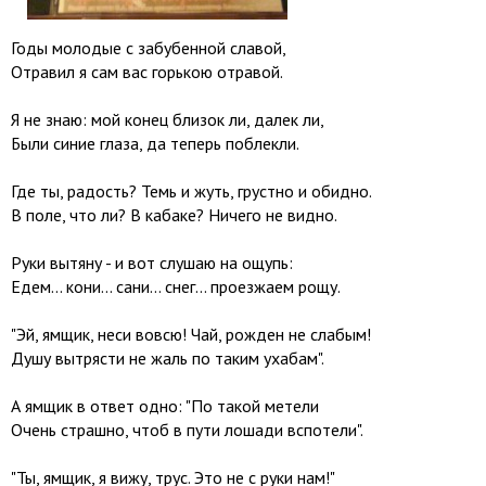
Годы молодые с забубенной славой,
Отравил я сам вас горькою отравой.
Я не знаю: мой конец близок ли, далек ли,
Были синие глаза, да теперь поблекли.
Где ты, радость? Темь и жуть, грустно и обидно.
В поле, что ли? В кабаке? Ничего не видно.
Руки вытяну - и вот слушаю на ощупь:
Едем... кони... сани... снег... проезжаем рощу.
"Эй, ямщик, неси вовсю! Чай, рожден не слабым!
Душу вытрясти не жаль по таким ухабам".
А ямщик в ответ одно: "По такой метели
Очень страшно, чтоб в пути лошади вспотели".
"Ты, ямщик, я вижу, трус. Это не с руки нам!"