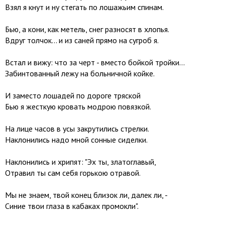
Взял я кнут и ну стегать по лошажьим спинам.
Бью, а кони, как метель, снег разносят в хлопья.
Вдруг толчок... и из саней прямо на сугроб я.
Встал и вижу: что за черт - вместо бойкой тройки...
Забинтованный лежу на больничной койке.
И заместо лошадей по дороге тряской
Бью я жесткую кровать модрою повязкой.
На лице часов в усы закрутились стрелки.
Наклонились надо мной сонные сиделки.
Наклонились и хрипят: "Эх ты, златоглавый,
Отравил ты сам себя горькою отравой.
Мы не знаем, твой конец близок ли, далек ли, -
Синие твои глаза в кабаках промокли".