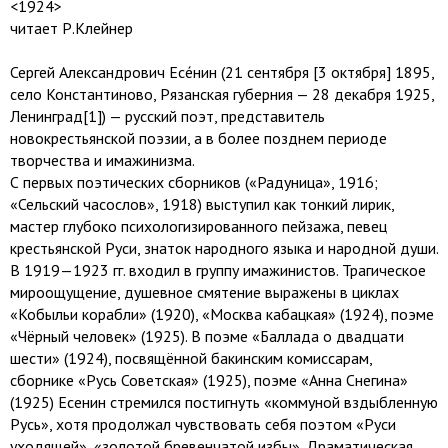
<1924>
читает Р.Клейнер
Сергей Александрович Есе́нин (21 сентября [3 октября] 1895,
село Константиново, Рязанская губерния — 28 декабря 1925,
Ленинград[1]) — русский поэт, представитель
новокрестьянской поэзии, а в более позднем периоде
творчества и имажинизма.
С первых поэтических сборников («Радуница», 1916;
«Сельский часослов», 1918) выступил как тонкий лирик,
мастер глубоко психологизированного пейзажа, певец
крестьянской Руси, знаток народного языка и народной души.
В 1919—1923 гг. входил в группу имажинистов. Трагическое
мироощущение, душевное смятение выражены в циклах
«Кобыльи корабли» (1920), «Москва кабацкая» (1924), поэме
«Чёрный человек» (1925). В поэме «Баллада о двадцати
шести» (1924), посвящённой бакинским комиссарам,
сборнике «Русь Советская» (1925), поэме «Анна Снегина»
(1925) Есенин стремился постигнуть «коммуной вздыбленную
Русь», хотя продолжал чувствовать себя поэтом «Руси
уходящей», «золотой бревенчатой избы». Драматическая