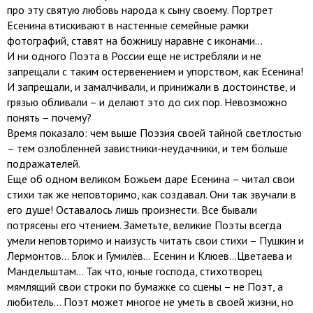
про эту святую любовь народа к сыну своему. Портрет
Есенина втискивают в настенные семейные рамки
фотографий, ставят на божницу наравне с иконами…
И ни одного Поэта в России еще не истребляли и не
запрещали с таким остервенением и упорством, как Есенина!
И запрещали, и замалчивали, и принижали в достоинстве, и
грязью обливали – и делают это до сих пор. Невозможно
понять – почему?
Время показало: чем выше Поэзия своей тайной светлостью
– тем озлобленней завистники-неудачники, и тем больше
подражателей.
Еще об одном великом Божьем даре Есенина – читал свои
стихи так же неповторимо, как создавал. Они так звучали в
его душе! Оставалось лишь произнести. Все бывали
потрясены его чтением. Заметьте, великие Поэты всегда
умели неповторимо и наизусть читать свои стихи – Пушкин и
Лермонтов… Блок и Гумилёв… Есенин и Клюев…Цветаева и
Мандельштам… Так что, юные господа, стихотворец
мямлящий свои строки по бумажке со сцены – не Поэт, а
любитель… Поэт может многое не уметь в своей жизни, но