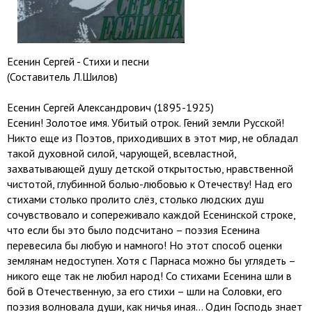
Есенин Сергей - Стихи и песни
(Составитель Л.Шилов)
Есенин Сергей Александрович (1895-1925)
Есенин! Золотое имя. Убитый отрок. Гений земли Русской!
Никто еще из Поэтов, приходивших в этот мир, не обладал
такой духовной силой, чарующей, всевластной,
захватывающей душу детской открытостью, нравственной
чистотой, глубинной болью-любовью к Отечеству! Над его
стихами столько пролито слёз, столько людских душ
сочувствовало и сопереживало каждой Есенинской строке,
что если бы это было подсчитано – поэзия Есенина
перевесила бы любую и намного! Но этот способ оценки
землянам недоступен. Хотя с Парнаса можно бы углядеть –
никого еще так не любил народ! Со стихами Есенина шли в
бой в Отечественную, за его стихи – шли на Соловки, его
поэзия волновала души, как ничья иная… Один Господь знает