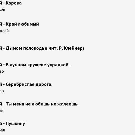
й - Kopoвa
ьев
й - Край любимый
вский
й - Дымом половодье чит. Р. Клейнер)
 - В лунном кружеве украдкой. ..
ер
й - Серебристая дорога.
ер
й - Ты меня не любишь не жалеешь
ин
й - Пушкину
ьев