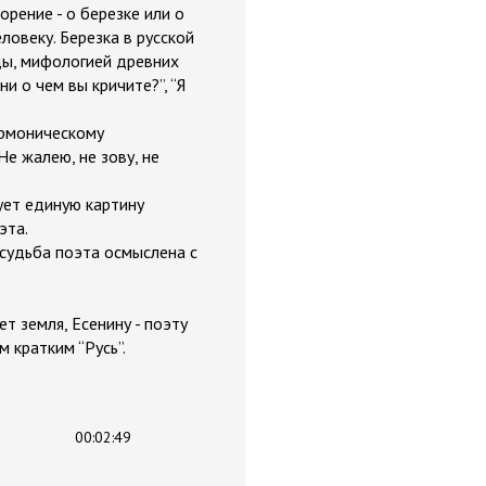
орение - о березке или о
ловеку. Березка в русской
оды, мифологией древних
ни о чем вы кричите?”, “Я
армоническому
е жалею, не зову, не
ует единую картину
эта.
 судьба поэта осмыслена с
т земля, Есенину - поэту
 кратким “Русь”.
00:02:49