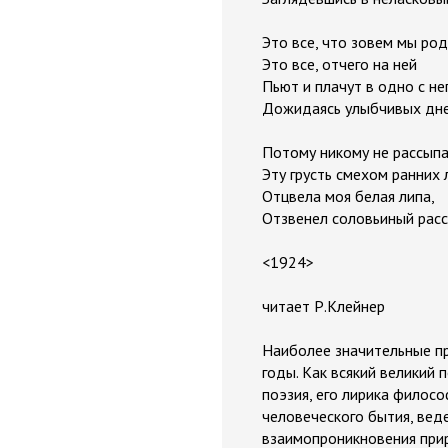
Это все, что зовем мы род
Это все, отчего на ней
Пьют и плачут в одно с н
Дожидаясь улыбчивых дне
Потому никому не рассып
Эту грусть смехом ранних 
Отцвела моя белая липа,
Отзвенел соловьиный расс
<1924>
читает Р.Клейнер
Наиболее значительные пр
годы. Как всякий великий 
поэзия, его лирика филосо
человеческого бытия, вед
взаимопроникновения прир