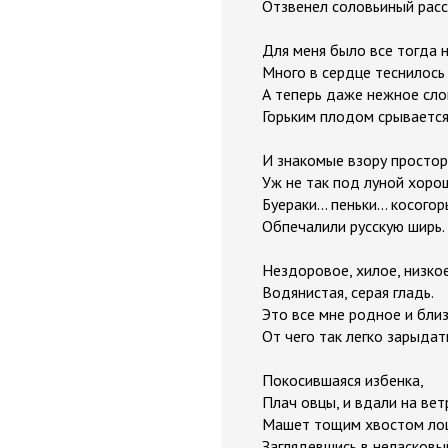
Отзвенел соловьиный расс
Для меня было все тогда 
Много в сердце теснилось 
А теперь даже нежное сл
Горьким плодом срывается 
И знакомые взору просто
Уж не так под луной хоро
Буераки... пеньки... косого
Обпечалили русскую ширь.
Нездоровое, хилое, низкое
Водянистая, серая гладь.
Это все мне родное и близ
От чего так легко зарыдат
Покосившаяся избенка,
Плач овцы, и вдали на вет
Машет тощим хвостом ло
Заглядевшись в неласковы