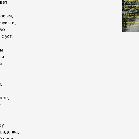
вет.
новым,
чувств,
ово
с уст.
ры
ши.
ры
,
кое,
ь.
ру
шаденка,
й пруд.