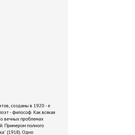
тов, созданы в 1920 - е
поэт - философ. Как всякая
т о вечных проблемах
ой. Примером полного
а” (1918). Одно