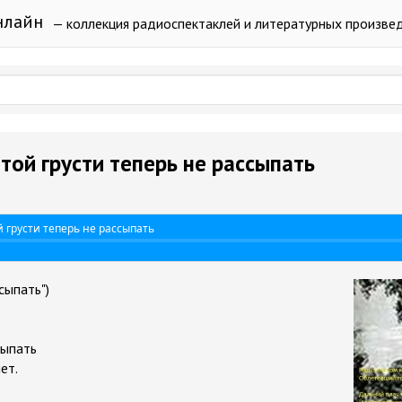
нлайн
— коллекция радиоспектаклей и литературных произве
Этой грусти теперь не рассыпать
й грусти теперь не рассыпать
сыпать")
сыпать
ет.