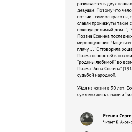
развивается в двух планах:
девушке. Потому что челов
поэзии - символ красоты,
славян проникнуты такие ст
покинул родимый дом...”, “З
Поэзия Есенина последних
мироощущению. Чаще всего
плачу...”, “Отговорила роща
Поэма ценностей в поэзии
“родины любимой” во всем
Поэма “Анна Снегина” (19
судьбой народной.
Уйдя из жизни в 30 лет, Е
суждено жить с нами и “во
Есенин Серге
Читает В. Аксен