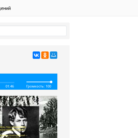
дений
01:46
Громкость: 100