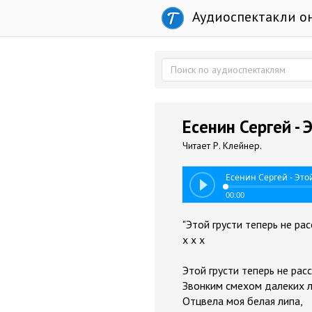
Аудиоспектакли о
Есенин Сергей - 
Читает Р. Клейнер.
Есенин Сергей - Это
00:00
"Этой грусти теперь не рас
x x x
Этой грусти теперь не рас
Звонким смехом далеких л
Отцвела моя белая липа,