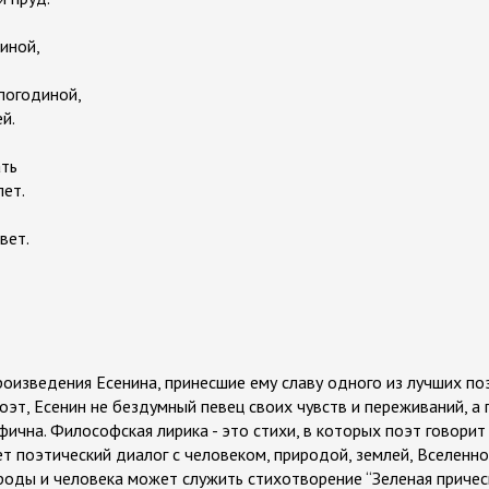
иной,
епогодиной,
й.
ать
лет.
вет.
оизведения Есенина, принесшие ему славу одного из лучших поэ
поэт, Есенин не бездумный певец своих чувств и переживаний, а 
фична. Философская лирика - это стихи, в которых поэт говори
ет поэтический диалог с человеком, природой, землей, Вселенн
оды и человека может служить стихотворение “Зеленая прическ