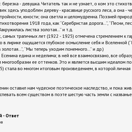
 березка - девушка. Читатель так и не узнает, о ком это стихотв
ек здесь уподоблен дереву - красавице русского леса, а она - че
 стройности, юности; она светла и целомудренна. Поэзией прир
ихотворения 1918 года, как “Серебристая дорога...”, “Песни, пес
акружилась листва золотая...” и т.д.
, самых трагичных лет (1922 - 1925) отмечена стремлением к г
 в лирике ощущается глубокое осмысление себя и Вселенной (“Н
 золотая...”, “Мы теперь уходим понемного...” и др.)
 Есенина едина и неделима; в ней все взаимосвязано, все образ
 многообразии ее оттенков. Это и является высшим идеалом по
15) стала во многом итоговым произведением, в которой личная
сенин оставил нам чудесное поэтическое наследство, и пока живе
спевать всем существом в поэте шестую часть земли с названьем
й - Ответ
ов