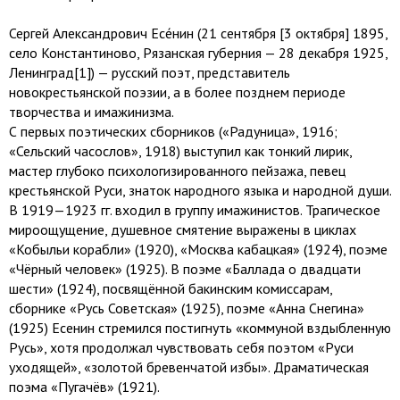
Сергей Александрович Есе́нин (21 сентября [3 октября] 1895,
село Константиново, Рязанская губерния — 28 декабря 1925,
Ленинград[1]) — русский поэт, представитель
новокрестьянской поэзии, а в более позднем периоде
творчества и имажинизма.
С первых поэтических сборников («Радуница», 1916;
«Сельский часослов», 1918) выступил как тонкий лирик,
мастер глубоко психологизированного пейзажа, певец
крестьянской Руси, знаток народного языка и народной души.
В 1919—1923 гг. входил в группу имажинистов. Трагическое
мироощущение, душевное смятение выражены в циклах
«Кобыльи корабли» (1920), «Москва кабацкая» (1924), поэме
«Чёрный человек» (1925). В поэме «Баллада о двадцати
шести» (1924), посвящённой бакинским комиссарам,
сборнике «Русь Советская» (1925), поэме «Анна Снегина»
(1925) Есенин стремился постигнуть «коммуной вздыбленную
Русь», хотя продолжал чувствовать себя поэтом «Руси
уходящей», «золотой бревенчатой избы». Драматическая
поэма «Пугачёв» (1921).