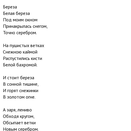
Береза
Белая береза
Под моим окном
Принакрылась снегом,
Точно серебром.
На пушистых ветках
Снежною каймой
Распустились кисти
Белой бахромой.
И стоит береза
В сонной тишине,
И горят снежинки
В золотом огне.
А заря, лениво
Обходя кругом,
Обсыпает ветки
Новым серебром.