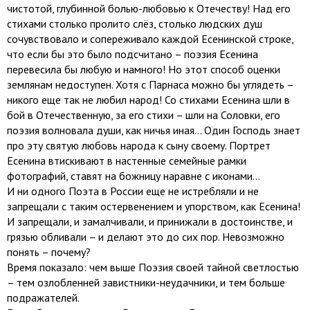
чистотой, глубинной болью-любовью к Отечеству! Над его
стихами столько пролито слёз, столько людских душ
сочувствовало и сопереживало каждой Есенинской строке,
что если бы это было подсчитано – поэзия Есенина
перевесила бы любую и намного! Но этот способ оценки
землянам недоступен. Хотя с Парнаса можно бы углядеть –
никого еще так не любил народ! Со стихами Есенина шли в
бой в Отечественную, за его стихи – шли на Соловки, его
поэзия волновала души, как ничья иная… Один Господь знает
про эту святую любовь народа к сыну своему. Портрет
Есенина втискивают в настенные семейные рамки
фотографий, ставят на божницу наравне с иконами…
И ни одного Поэта в России еще не истребляли и не
запрещали с таким остервенением и упорством, как Есенина!
И запрещали, и замалчивали, и принижали в достоинстве, и
грязью обливали – и делают это до сих пор. Невозможно
понять – почему?
Время показало: чем выше Поэзия своей тайной светлостью
– тем озлобленней завистники-неудачники, и тем больше
подражателей.