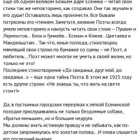
Еще об одном великом Божьем даре Есенина – читал свои
стихи так же неповторимо, как создавал. Они так звучали в
его душе! Оставалось лишь произнести. Все бывали
потрясены его чтением. Заметьте, великие Поэты всегда
умели неповторимо и наизусть читать свои стихи – Пушкин и
Лермонтов… Блок и Гумилёв… Есенин и Клюев…Цветаева и
Мандельштам… Так что, юные господа, стихотворец
мямлящий свои строки по бумажке со сцены – не Поэт, а
любитель… Поэт может многое не уметь в своей жизни, но
только не это!
Последнее стихотворение «До свиданья, друг мой, до
свиданья…» – еще одна тайна Поэта. В этом же 1925 году
есть другие строки: «Не знаешь ты, что жить на свете
стоит!»
Да, в пустынных городских переулках к легкой Есенинской
походке прислушивались не только бездомные собаки,
«братья меньшие», но и большие недруги.
Мы должны знать истинную правду и не забывать, как по-
детски запрокинулась его золотая голова… И снова слышится
его последний выхрип: