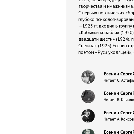
творчества и имажинизма.
С первых поэтических сбор
глубоко психологизированн
—1923 гг. входил в групп
«Кобыльи корабли» (1920),
двадцати шести» (1924), 
Снегина» (1925) Есенин с
поэтом «Руси уходящей», 
Есенин Сергей
Читает С. Астаф
Есенин Серге
Читает В. Качал
Есенин Серге
Читает А. Консо
Есенин Серге