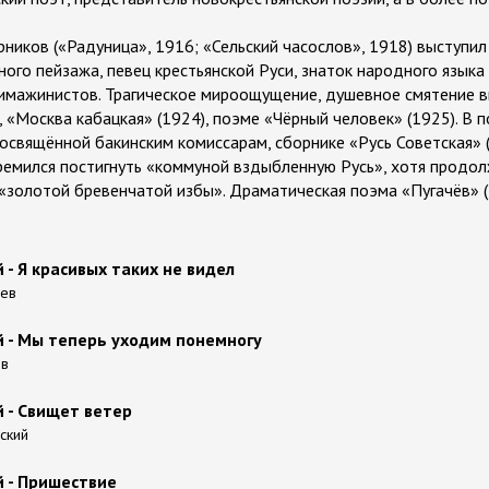
ников («Радуница», 1916; «Сельский часослов», 1918) выступил 
ого пейзажа, певец крестьянской Руси, знаток народного языка
у имажинистов. Трагическое мироощущение, душевное смятение 
 «Москва кабацкая» (1924), поэме «Чёрный человек» (1925). В 
посвящённой бакинским комиссарам, сборнике «Русь Советская» 
тремился постигнуть «коммуной вздыбленную Русь», хотя продол
«золотой бревенчатой избы». Драматическая поэма «Пугачёв» (
 - Я красивых таких не видел
ьев
й - Мы теперь уходим понемногу
ов
й - Свищет ветер
вский
й - Пришествие