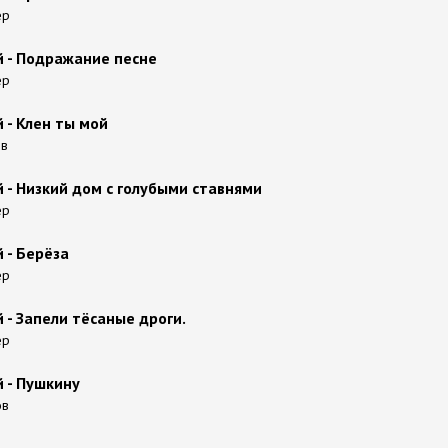
ер
й - Подражание песне
ер
 - Клен ты мой
ов
й - Низкий дом с голубыми ставнями
ер
 - Берёза
ер
 - Запели тёсаные дроги.
ер
й - Пушкину
ов