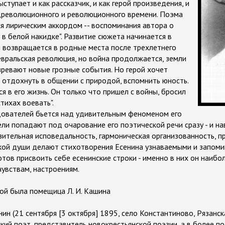
ступает и как рассказчик, и как герой произведения, и
древолюционного и революционного времени. Поэма
ся лирическим аккордом -- воспоминания автора о
 в белой накидке". Развитие сюжета начинается в
й возвращается в родные места после трехлетнего
евральская революция, но война продолжается, земли
зревают новые грозные события. Но герой хочет
, отдохнуть в общении с природой, вспомнить юность.
 в его жизнь. Он только что пришел с войны, бросил
тихах воевать".
дователей бьется над удивительным феноменом его
ли попадают под очарование его поэтической речи сразу - и на
ительная исповедальность, гармоническая организованность, п
кой души делают стихотворения Есенина узнаваемыми и запомин
отов присвоить себе есенинские строки - именно в них он наибо
чувствам, настроениям.
ной была помещица Л. И. Кашина
нин (21 сентября [3 октября] 1895, село Константиново, Рязанс
ский поэт, представитель новокрестьянской поэзии, а в более 