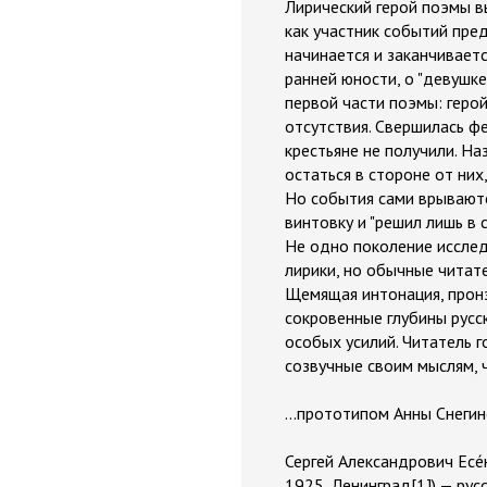
Лирический герой поэмы вы
как участник событий пре
начинается и заканчивает
ранней юности, о "девушке
первой части поэмы: геро
отсутствия. Свершилась ф
крестьяне не получили. На
остаться в стороне от них
Но события сами врываются
винтовку и "решил лишь в с
Не одно поколение иссле
лирики, но обычные читате
Щемящая интонация, пронз
сокровенные глубины русс
особых усилий. Читатель г
созвучные своим мыслям, 
...прототипом Анны Снеги
Сергей Александрович Есе́
1925, Ленинград[1]) — рус