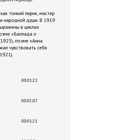
как тонкий лирик, мастер
 и народной души. В 1919
выражены в циклах
поэме «Баллада о
(1925), поэме «Анна
жал чувствовать себя
1921).
00:01:21
00:02:07
00:01:21