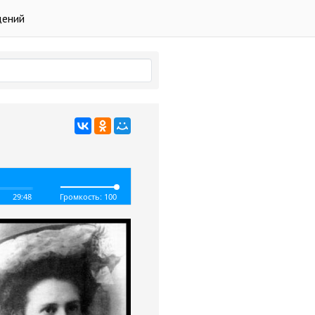
дений
29:48
Громкость: 100