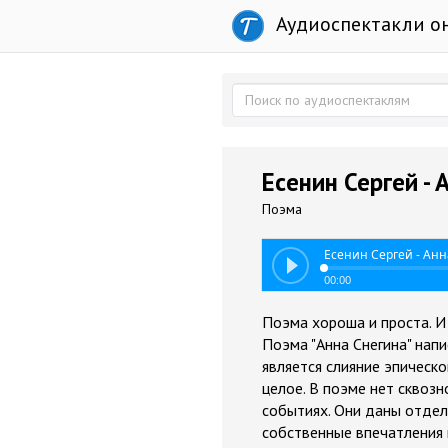
Аудиоспектакли о
Есенин Сергей - 
Поэма
Есенин Сергей - Ан
00:00
Поэма хороша и проста. И вс
Поэма "Анна Снегина" нап
является слияние эпическ
целое. В поэме нет сквозн
событиях. Они даны отдел
собственные впечатления 