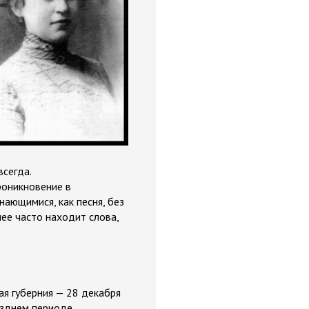
всегда.
роникновение в
ающимися, как песня, без
лее часто находит слова,
кая губерния — 28 декабря
позднем периоде