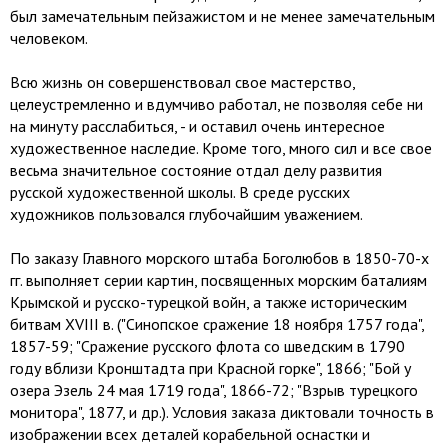
был замечательным пейзажистом и не менее замечательным
человеком.
Всю жизнь он совершенствовал свое мастерство,
целеустремленно и вдумчиво работал, не позволяя себе ни
на минуту расслабиться, - и оставил очень интересное
художественное наследие. Кроме того, много сил и все свое
весьма значительное состояние отдал делу развития
русской художественной школы. В среде русских
художников пользовался глубочайшим уважением.
По заказу Главного морского штаба Боголюбов в 1850-70-х
гг. выполняет серии картин, посвященных морским баталиям
Крымской и русско-турецкой войн, а также историческим
битвам XVIII в. ("Синопское сражение 18 ноября 1757 года",
1857-59; "Сражение русского флота со шведским в 1790
году вблизи Кронштадта при Красной горке", 1866; "Бой у
озера Эзель 24 мая 1719 года", 1866-72; "Взрыв турецкого
монитора", 1877, и др.). Условия заказа диктовали точность в
изображении всех деталей корабельной оснастки и