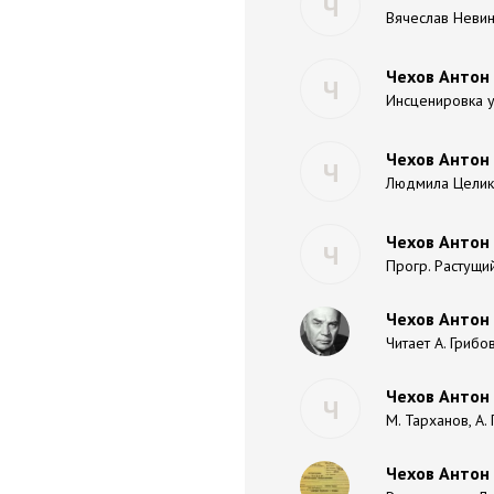
Ч
Вячеслав Неви
Чехов Антон 
Ч
Инсценировка у
Чехов Антон 
Ч
Людмила Целико
Чехов Антон 
Ч
Прогр. Растущи
Чехов Антон 
Читает А. Грибо
Чехов Антон 
Ч
М. Тарханов, А.
Чехов Антон 