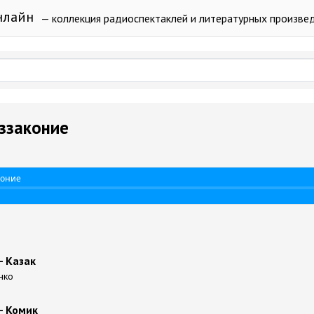
нлайн
— коллекция радиоспектаклей и литературных произве
еззаконие
коние
- Казак
нко
- Комик