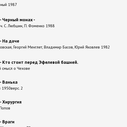
нный 1987
- Черный монах -
ч. С. Любшин, П. Фоменко 1988
- На даче
вская, Георгий Менглет, Владимир Басов, Юрий Яковлев 1982
- Кто стоит перед Эфелевой башней.
й смысл о Чехове
- Ванька
в 1950верс. 2
- Хирургия
 Попов
- Враги