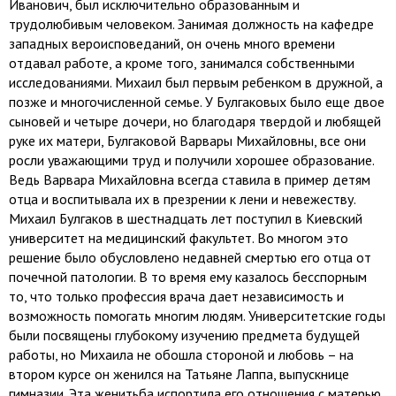
Иванович, был исключительно образованным и
трудолюбивым человеком. Занимая должность на кафедре
западных вероисповеданий, он очень много времени
отдавал работе, а кроме того, занимался собственными
исследованиями. Михаил был первым ребенком в дружной, а
позже и многочисленной семье. У Булгаковых было еще двое
сыновей и четыре дочери, но благодаря твердой и любящей
руке их матери, Булгаковой Варвары Михайловны, все они
росли уважающими труд и получили хорошее образование.
Ведь Варвара Михайловна всегда ставила в пример детям
отца и воспитывала их в презрении к лени и невежеству.
Михаил Булгаков в шестнадцать лет поступил в Киевский
университет на медицинский факультет. Во многом это
решение было обусловлено недавней смертью его отца от
почечной патологии. В то время ему казалось бесспорным
то, что только профессия врача дает независимость и
возможность помогать многим людям. Университетские годы
были посвящены глубокому изучению предмета будущей
работы, но Михаила не обошла стороной и любовь – на
втором курсе он женился на Татьяне Лаппа, выпускнице
гимназии. Эта женитьба испортила его отношения с матерью,