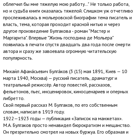
облегчил бы мне тяжелую мою работу…" Не только работа,
но и судьба книги оказалась тяжелой. Слишком уж отчетливо
прослеживалась в мольеровской биографии тема писатель и
власть, тема, которая проходит красной нитью и через
другое произведение Булгакова - роман "Мастер и
Маргарита". Впервые "Жизнь господина де Мольера"
появилась в печати спустя двадцать два года после смерти
автора и сразу же завоевала огромную читательскую
популярность.
Михаи́л Афана́сьевич Булга́ков (3 (15) мая 1891, Киев — 10
марта 1940, Москва) — русский писатель, драматург и
театральный режиссёр. Автор повестей, рассказов,
фельетонов, пьес, инсценировок, киносценариев и оперных
либретто.
Свой первый рассказ М. Булгаков, по его собственным
словам, написал в 1919 году.
1922—1923 годы — публикация «Записок на манжетах».
М.А. Булгаков просто ненавидел бюрократизм и мещанство.
Он презрительно смотрел на новых буржуа. Его образная и