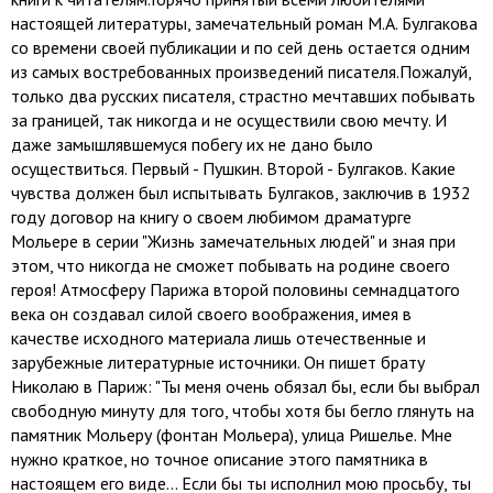
настоящей литературы, замечательный роман М.А. Булгакова
со времени своей публикации и по сей день остается одним
из самых востребованных произведений писателя.Пожалуй,
только два русских писателя, страстно мечтавших побывать
за границей, так никогда и не осуществили свою мечту. И
даже замышлявшемуся побегу их не дано было
осуществиться. Первый - Пушкин. Второй - Булгаков. Какие
чувства должен был испытывать Булгаков, заключив в 1932
году договор на книгу о своем любимом драматурге
Мольере в серии "Жизнь замечательных людей" и зная при
этом, что никогда не сможет побывать на родине своего
героя! Атмосферу Парижа второй половины семнадцатого
века он создавал силой своего воображения, имея в
качестве исходного материала лишь отечественные и
зарубежные литературные источники. Он пишет брату
Николаю в Париж: "Ты меня очень обязал бы, если бы выбрал
свободную минуту для того, чтобы хотя бы бегло глянуть на
памятник Мольеру (фонтан Мольера), улица Ришелье. Мне
нужно краткое, но точное описание этого памятника в
настоящем его виде… Если бы ты исполнил мою просьбу, ты