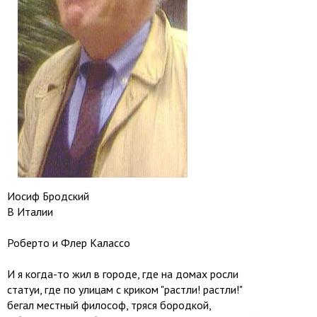
Иосиф Бродский
В Италии
Роберто и Флер Калассо
И я когда-то жил в городе, где на домах росли
статуи, где по улицам с криком "растли! растли!"
бегал местный философ, тряся бородкой,