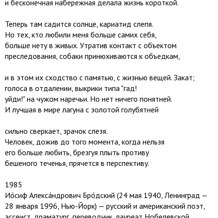
и бесконечная набережная делала жизнь короткой.
Теперь там садится солнце, кариатид слепя.
Но тех, кто любили меня больше самих себя,
больше нету в живых. Утратив контакт с объектом
преследования, собаки принюхиваются к объедкам,
и в этом их сходство с памятью, с жизнью вещей. Закат;
голоса в отдалении, выкрики типа "гад!
уйди!" на чужом наречьи. Но нет ничего понятней.
И лучшая в мире лагуна с золотой голубятней
сильно сверкает, зрачок слезя.
Человек, дожив до того момента, когда нельзя
его больше любить, брезгуя плыть противу
бешеного теченья, прячется в перспективу.
1985
Ио́сиф Алекса́ндрович Бро́дский (24 мая 1940, Ленинград —
28 января 1996, Нью-Йорк) — русский и американский поэт,
эссеист, драматург, переводчик, лауреат Нобелевской