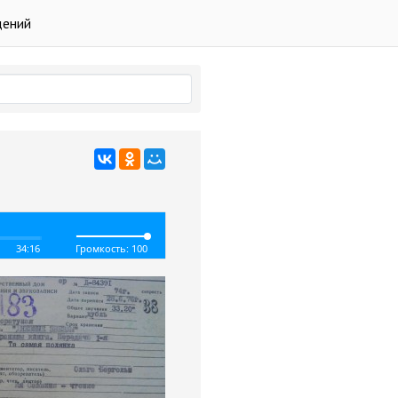
дений
34:16
Громкость: 100