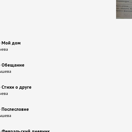
- Мой дом
ачева
 - Обещание
бышева
- Стихи о друге
ачева
- Послесловие
бышева
- Февральский дневник.