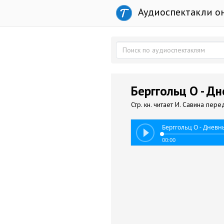
Аудиоспектакли о
Берггольц О - Д
Стр. кн. читает И. Савина пере
Берггольц О - Дневн
00:00