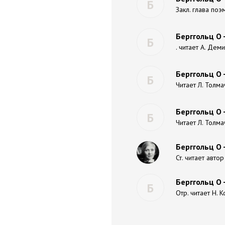
Б
Закл. глава поэ
Берггольц О 
Б
. читает А. Дем
Берггольц О 
Б
Читает Л. Толм
Берггольц О 
Б
Читает Л. Толм
Берггольц О 
Ст. читает автор
Берггольц О 
Б
Отр. читает Н. 