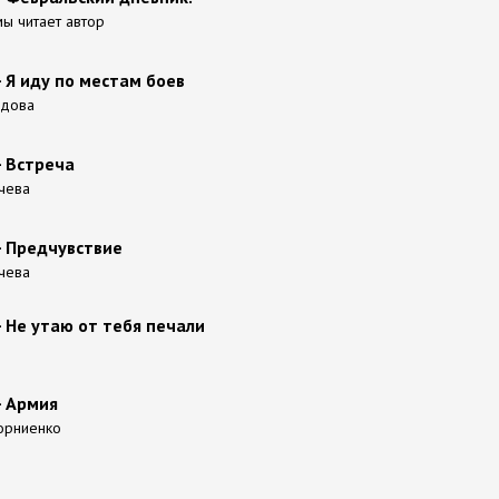
мы читает автор
- Я иду по местам боев
идова
- Встреча
ачева
- Предчувствие
ачева
- Не утаю от тебя печали
- Армия
Корниенко