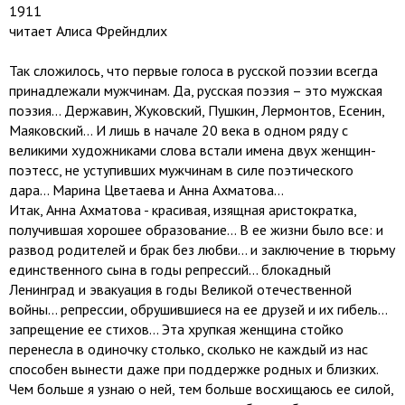
1911
читает Алиса Фрейндлих
Так сложилось, что первые голоса в русской поэзии всегда
принадлежали мужчинам. Да, русская поэзия – это мужская
поэзия… Державин, Жуковский, Пушкин, Лермонтов, Есенин,
Маяковский… И лишь в начале 20 века в одном ряду с
великими художниками слова встали имена двух женщин-
поэтесс, не уступивших мужчинам в силе поэтического
дара… Марина Цветаева и Анна Ахматова…
Итак, Анна Ахматова - красивая, изящная аристократка,
получившая хорошее образование… В ее жизни было все: и
развод родителей и брак без любви… и заключение в тюрьму
единственного сына в годы репрессий… блокадный
Ленинград и эвакуация в годы Великой отечественной
войны… репрессии, обрушившиеся на ее друзей и их гибель…
запрещение ее стихов… Эта хрупкая женщина стойко
перенесла в одиночку столько, сколько не каждый из нас
способен вынести даже при поддержке родных и близких.
Чем больше я узнаю о ней, тем больше восхищаюсь ее силой,