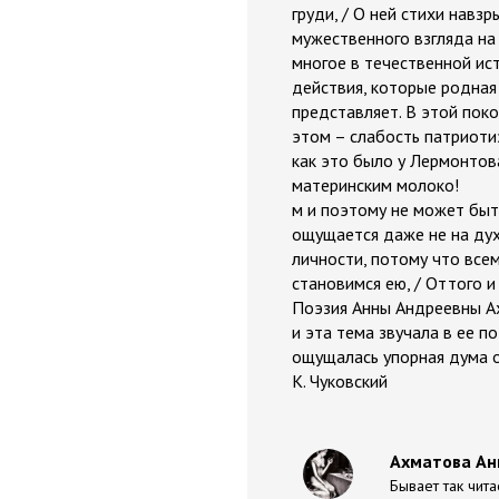
груди, / О ней стихи навз
мужественного взгляда на
многое в течественной ист
действия, которые родная
представляет. В этой поко
этом – слабость патриоти
как это было у Лермонтова
материнским молоко!
м и поэтому не может быт
ощущается даже не на дух
личности, потому что всем
становимся ею, / Оттого 
Поэзия Анны Андреевны Ах
и эта тема звучала в ее п
ощущалась упорная дума о
К. Чуковский
Ахматова Анн
Бывает так чита