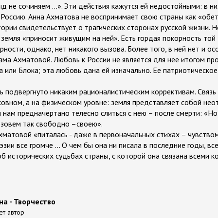
рыд не сочиняем …». Эти действия кажутся ей недостойными: в ни
 Россию. Анна Ахматова не воспринимает свою страны как «обе
ории свидетельствует о трагических сторонах русской жизни. Н
 земля «приносит живущим на ней». Есть гордая покорность той
рности, однако, нет никакого вызова. Более того, в ней нет и ос
зма Ахматовой. Любовь к России не является для нее итогом пр
 или Блока; эта любовь дана ей изначально. Ее патриотическое
ь подвергнуто никаким рационалистическим коррективам. Связь
овном, а на физическом уровне: земля представляет собой не
 нам предначертано телесно слиться с нею – после смерти: «Но
и зовем так свободно –своею».
матовой «питалась - даже в первоначальных стихах – чувством
оэзии все громче … О чем бы она ни писала в последние годы, все
б исторических судьбах страны, с которой она связана всеми к
а - Творчество
ет автор