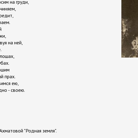
сим на груди,
чиняем,
редит,
раем.
й
жи,
вуя на ней,
.
алошах,
убах.
рошим
й прах.
вимся ею,
но - своею.
 Ахматовой "Родная земля".