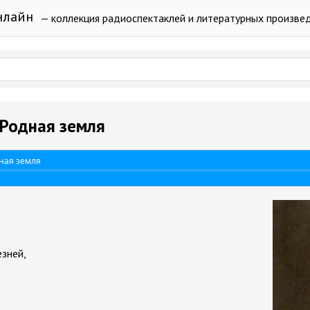
нлайн
— коллекция радиоспектаклей и литературных произве
 Родная земля
дная земля
езней,