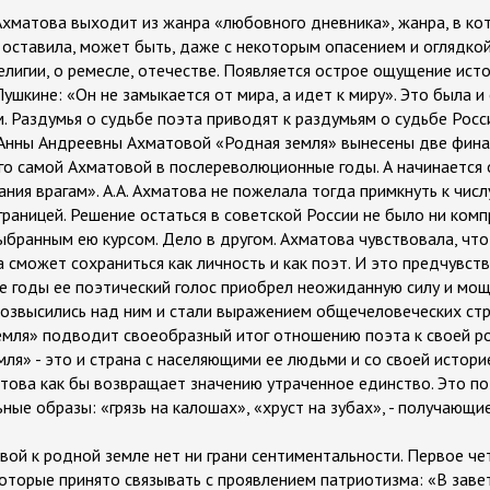
хматова выходит из жанра «любовного дневника», жанра, в ко
 оставила, может быть, даже с некоторым опасением и оглядкой
религии, о ремесле, отечестве. Появляется острое ощущение исто
ушкине: «Он не замыкается от мира, а идет к миру». Это была и 
 Раздумья о судьбе поэта приводят к раздумьям о судьбе Росси
 Анны Андреевны Ахматовой «Родная земля» вынесены две фина
о самой Ахматовой в послереволюционные годы. А начинается он
ния врагам». А.А. Ахматова не пожелала тогда примкнуть к числ
 границей. Решение остаться в советской России не было ни ком
ыбранным ею курсом. Дело в другом. Ахматова чувствовала, что
 сможет сохраниться как личность и как поэт. И это предчувств
 годы ее поэтический голос приобрел неожиданную силу и мощь
 возвысились над ним и стали выражением общечеловеческих ст
мля» подводит своеобразный итог отношению поэта к своей ро
ля» - это и страна с населяющими ее людьми и со своей историе
това как бы возвращает значению утраченное единство. Это по
ные образы: «грязь на калошах», «хруст на зубах», - получающ
ой к родной земле нет ни грани сентиментальности. Первое ч
которые принято связывать с проявлением патриотизма: «В заве