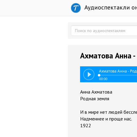
Аудиоспектакли о
Ахматова Анна -
Ахматова Анна - Ро
00:00
Анна Ахматова
Родная земля
И в мире нет людей бессл
Надменнее и проще нас.
1922