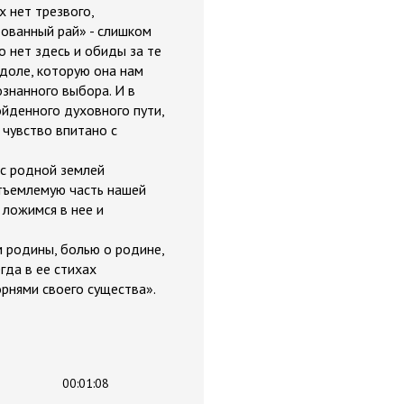
х нет трезвого,
тованный рай» - слишком
о нет здесь и обиды за те
 доле, которую она нам
ознанного выбора. И в
ойденного духовного пути,
 чувство впитано с
 с родной землей
отъемлемую часть нашей
 ложимся в нее и
 родины, болью о родине,
гда в ее стихах
орнями своего существа».
00:01:08