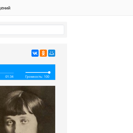
дений
01:34
Громкость: 100