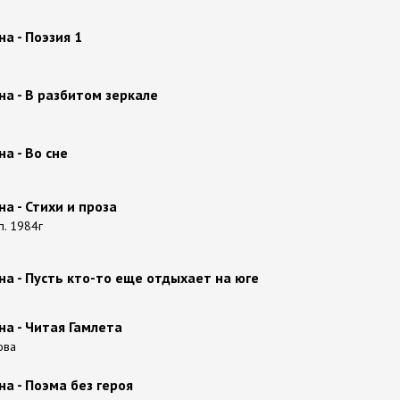
а - Поэзия 1
а - В разбитом зеркале
а - Во сне
а - Стихи и проза
п. 1984г
а - Пусть кто-то еще отдыхает на юге
а - Читая Гамлета
ова
а - Поэма без героя