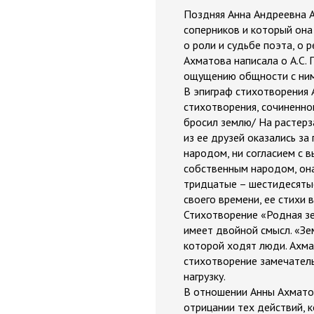
Поздняя Анна Андреевна А
соперников и который она
о роли и судьбе поэта, о 
Ахматова написала о А.С. П
ощущению общности с ним.
В эпиграф стихотворения
стихотворения, сочиненног
бросил землю/ На растерза
из ее друзей оказались за
народом, ни согласием с в
собственным народом, она
тридцатые – шестидесятые
своего времени, ее стихи
Стихотворение «Родная зе
имеет двойной смысл. «Зем
которой ходят люди. Ахма
стихотворение замечатель
нагрузку.
В отношении Анны Ахматов
отрицании тех действий, 