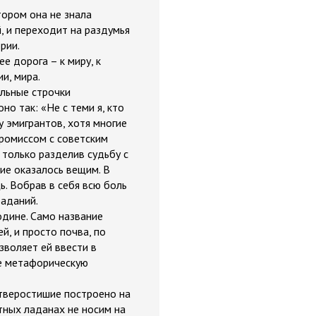
тором она не знала
, и переходит на раздумья
рии.
ее дорога – к миру, к
и, мира.
льные строчки
о так: «Не с теми я, кто
у эмигрантов, хотя многие
промиссом с советским
 только разделив судьбу с
ие оказалось вещим. В
. Вобрав в себя всю боль
раданий.
дине. Само название
й, и просто почва, по
зволяет ей ввести в
ие метафорическую
етверостишие построено на
тных ладанах не носим на