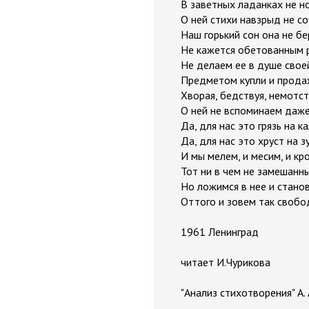
В заветных ладанках не но
О ней стихи навзрыд не со
Наш горький сон она не бе
Не кажется обетованным 
Не делаем ее в душе свое
Предметом купли и прода
Хворая, бедствуя, немотст
О ней не вспоминаем даже
Да, для нас это грязь на к
Да, для нас это хруст на з
И мы мелем, и месим, и к
Тот ни в чем не замешанны
Но ложимся в нее и стано
Оттого и зовем так свобод
1961 Ленинград
читает И.Чурикова
"Анализ стихотворения" А.