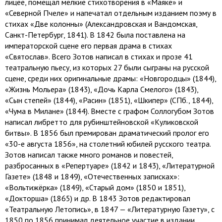
лицее, помещал мелкие стихотворения в «Маяке» и
«Северной Пчеле» и напечатал отдельным изданием поэму в
стихах «Две колонны» (Александровская и Вандомская,
Санкт-Петербург, 1841). В 1842 была поставлена на
императорской сцене его первая драма в стихах
«Святослав». Всего Зотов написал в стихах и прозе 41
театральную пьесу, из которых 27 были сыграны на русской
сцене, среди них оригинальные драмы: «Новгородцы» (1844),
«Жизнь Мольера» (1843), «Дочь Карла Смелого» (1843),
«Сын степей» (1844), «Расин» (1851), «Шкипер» (СПб., 1844),
«Чума в Милане» (1844). Вместе с графом Соллогубом Зотов
написал либретто для рубинштейновской «Куликовской
битвы». В 1856 был премирован драматический пролог его
«30-е августа 1856», на столетний юбилей русского театра.
Зотов написал также много романов и повестей,
разбросанных в «Репертуаре» (1842 и 1843), «Литературной
Газете» (1848 и 1849), «Отечественных записках»:
«Вольтижёрка» (1849), «Старый дом» (1850 и 1851),
«Докторша» (1865) и др. В 1843 Зотов редактировал
«Театральную Летопись», в 1847 — «Литературную Газету», с
1850 по 1856 принимал деятельное участие в издании