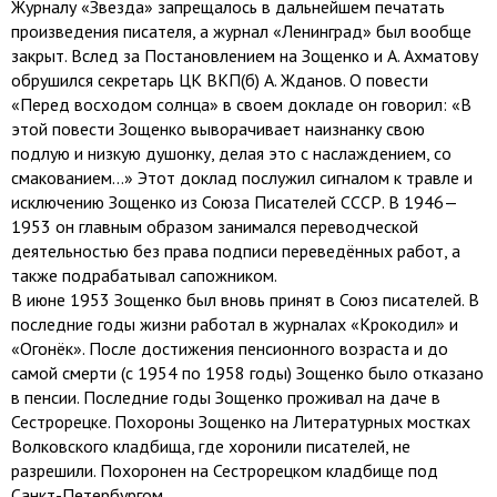
Журналу «Звезда» запрещалось в дальнейшем печатать
произведения писателя, а журнал «Ленинград» был вообще
закрыт. Вслед за Постановлением на Зощенко и А. Ахматову
обрушился секретарь ЦК ВКП(б) А. Жданов. О повести
«Перед восходом солнца» в своем докладе он говорил: «В
этой повести Зощенко выворачивает наизнанку свою
подлую и низкую душонку, делая это с наслаждением, со
смакованием…» Этот доклад послужил сигналом к травле и
исключению Зощенко из Союза Писателей СССР. В 1946—
1953 он главным образом занимался переводческой
деятельностью без права подписи переведённых работ, а
также подрабатывал сапожником.
В июне 1953 Зощенко был вновь принят в Союз писателей. В
последние годы жизни работал в журналах «Крокодил» и
«Огонёк». После достижения пенсионного возраста и до
самой смерти (с 1954 по 1958 годы) Зощенко было отказано
в пенсии. Последние годы Зощенко проживал на даче в
Сестрорецке. Похороны Зощенко на Литературных мостках
Волковского кладбища, где хоронили писателей, не
разрешили. Похоронен на Сестрорецком кладбище под
Санкт-Петербургом.