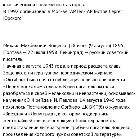
классических и современных авторов.
В 1992 организовал в Москве "АРТель АРТистов Сергея
Юрского".
Михаи́л Миха́йлович Зо́щенко (28 июля (9 августа) 1895,
Полтава — 22 июля 1958, Ленинград) — русский советский
писатель.
Начиная с августа 1943 года, в период расцвета славы
Зощенко, в литературном периодическом журнале
«Октябрь» была начата публикация первых глав повести
«Перед восходом солнца». В ней писатель пытался
разобраться в своей меланхолии и неврастении, основываясь
на учениях З. Фрейда и И. Павлова. 14 августа 1946 года
появилось Постановление Оргбюро ЦК ВКП(б) о журналах
«Звезда» и «Ленинград», в котором подверглись
жесточайшей критике редакции обоих журналов «за
предоставление литературной трибуны писателю Зощенко,
произведения которого чужды советской литературе».