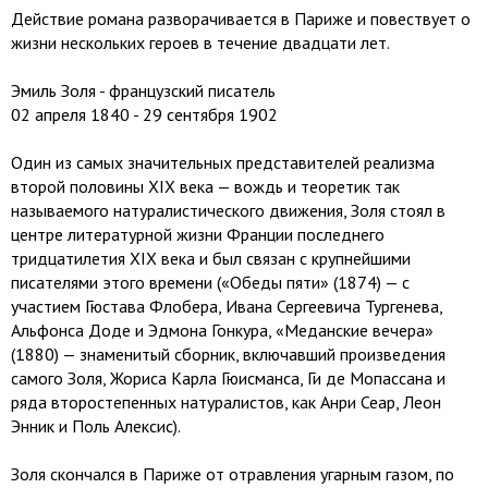
Действие романа разворачивается в Париже и повествует о
жизни нескольких героев в течение двадцати лет.
Эмиль Золя - французский писатель
02 апреля 1840 - 29 сентября 1902
Один из самых значительных представителей реализма
второй половины XIX века — вождь и теоретик так
называемого натуралистического движения, Золя стоял в
центре литературной жизни Франции последнего
тридцатилетия XIX века и был связан с крупнейшими
писателями этого времени («Обеды пяти» (1874) — с
участием Гюстава Флобера, Ивана Сергеевича Тургенева,
Альфонса Доде и Эдмона Гонкура, «Меданские вечера»
(1880) — знаменитый сборник, включавший произведения
самого Золя, Жориса Карла Гюисманса, Ги де Мопассана и
ряда второстепенных натуралистов, как Анри Сеар, Леон
Энник и Поль Алексис).
Золя скончался в Париже от отравления угарным газом, по