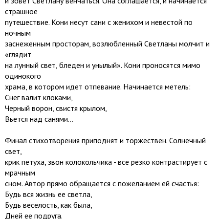
и зовет Светлану венчаться. Она соглашается, и начинается
страшное
путешествие. Кони несут сани с женихом и невестой по
ночным
заснеженным просторам, возлюбленный Светланы молчит и
«глядит
на лунный свет, бледен и унылый». Кони проносятся мимо
одинокого
храма, в котором идет отпевание. Начинается метель:
Снег валит клоками,
Черный ворон, свистя крылом,
Вьется над санями...
Финал стихотворения приподнят и торжествен. Солнечный
свет,
крик петуха, звон колокольчика - все резко контрастирует с
мрачным
сном. Автор прямо обращается с пожеланием ей счастья:
Будь вся жизнь ее светла,
Будь веселость, как была,
Дней ее подруга.