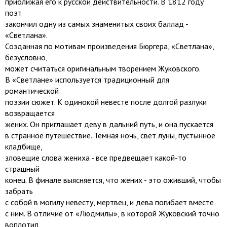
приближая его к русской действительности. В 1812 году
поэт
закончил одну из самых знаменитых своих баллад -
«Светлана».
Созданная по мотивам произведения Бюргера, «Светлана»,
безусловно,
может считаться оригинальным творением Жуковского.
В «Светлане» используется традиционный для
романтической
поэзии сюжет. К одинокой невесте после долгой разлуки
возвращается
жених. Он приглашает деву в дальний путь, и она пускается
в странное путешествие. Темная ночь, свет луны, пустынное
кладбище,
зловещие слова жениха - все предвещает какой-то
страшный
конец. В финале выясняется, что жених - это оживший, чтобы
забрать
с собой в могилу невесту, мертвец, и дева погибает вместе
с ним. В отличие от «Людмилы», в которой Жуковский точно
воплотил