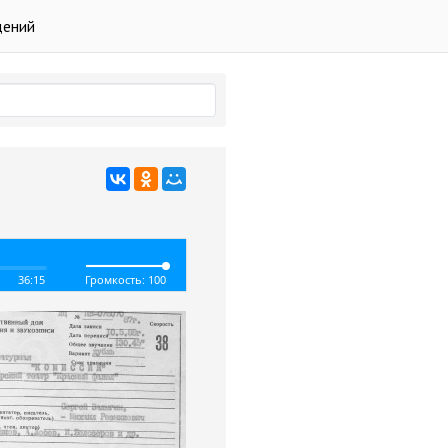
дений
36:15
Громкость: 100