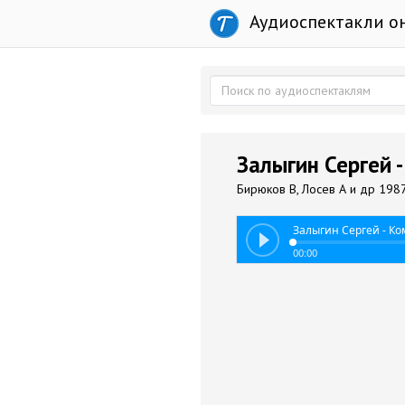
Аудиоспектакли о
Залыгин Сергей 
Бирюков В, Лосев А и др 198
Залыгин Сергей - К
00:00